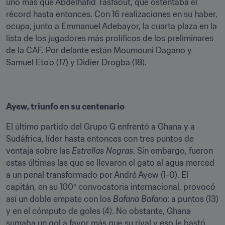
uno más que Abdelhafid Tasfaout, que ostentaba el 
récord hasta entonces. Con 16 realizaciones en su haber, 
ocupa, junto a Emmanuel Adebayor, la cuarta plaza en la 
lista de los jugadores más prolíficos de los preliminares 
de la CAF. Por delante están Moumouni Dagano y 
Samuel Eto'o (17) y Didier Drogba (18). 
Ayew, triunfo en su centenario
El último partido del Grupo G enfrentó a Ghana y a 
Sudáfrica, líder hasta entonces con tres puntos de 
ventaja sobre las 
Estrellas Negras
. Sin embargo, fueron 
estas últimas las que se llevaron el gato al agua merced 
a un penal transformado por André Ayew (1-0). El 
capitán, en su 100ª convocatoria internacional, provocó 
así un doble empate con los 
Bafana Bafana
: a puntos (13) 
y en el cómputo de goles (4). No obstante, Ghana 
sumaba un gol a favor más que su rival y eso le bastó 