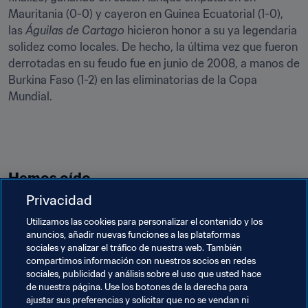
Mauritania (0-0) y cayeron en Guinea Ecuatorial (1-0), 
las 
Águilas de Cartago 
hicieron honor a su ya legendaria 
solidez como locales. De hecho, la última vez que fueron 
derrotadas en su feudo fue en junio de 2008, a manos de 
Burkina Faso (1-2) en las eliminatorias de la Copa 
Mundial.
Hemos oído… 
Privacidad
"El Mundial 2022 será quizá el mejor de toda la historia 
Utilizamos las cookies para personalizar el contenido y los
de la Copa Mundial. Yo vivo en Catar y veo su capacidad 
anuncios, añadir nuevas funciones a las plataformas
para organizar grandes eventos, su excelencia y su 
sociales y analizar el tráfico de nuestra web. También
organización. Es un poco como nuestro segundo país. 
compartimos información con nuestros socios en redes
sociales, publicidad y análisis sobre el uso que usted hace
de nuestra página. Use los botones de la derecha para
Djamel Belmadi, seleccionador de Argelia
ajustar sus preferencias y solicitar que no se vendan ni