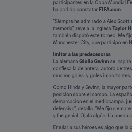
participantes en la Copa Mundial Fe
ha podido constatar 
FIFA.com
.
"Siempre he admirado a Alex Scott e
memoria", revela la inglesa 
Taylor H
también disputó este torneo. Me fij
Manchester City, que participó en
Imitar a las predecesoras
La alemana 
Giulia Gwinn
 se inspir
confiesa la delantera, autora de tr
muchos goles, y goles importantes. 
Como Hinds y Gwinn, la mayor parte
posición sobre el campo. La españo
demarcación en el mediocampo, justo
defensivo", detalla. "Me fijo siempr
y fue genial. Ojalá algún día pueda s
Emular a sus héroes es algo que la