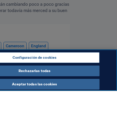
están cambiando poco a poco gracias 
erar todavía más merced a su buen 
Cameroon
England
Configuración de cookies
Rechazarlas todas
Aceptar todas las cookies