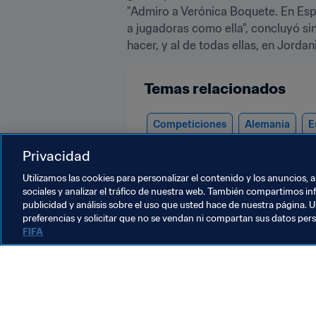
"Admiro a Verónica Boquete. En Españ
a jugadoras como ella", concluyó si
hacer, y al de todas ellas, en Jordan
Temas relacionados
Competiciones
Alemania
E
Ghana
CAF
UEFA
Privacidad
Utilizamos las cookies para personalizar el contenido y los anuncios, 
sociales y analizar el tráfico de nuestra web. También compartimos in
publicidad y análisis sobre el uso que usted hace de nuestra página. U
preferencias y solicitar que no se vendan ni compartan sus datos per
FIFA
La labor de la FIFA