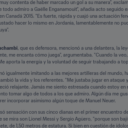
 muy contenta de haber marcado un gol a su manera", exclamó
 todo admiro a Gaëlle Enganamouit", añadía acto seguido en
 en Canadá 2015. "Es fuerte, rápida y cuajó una actuación fe
stado hacer lo mismo en Jordania, lamentablemente no pudo
uya".
uchambi
, que es defensora, mencionó a una delantera, la le
ante, me encanta cómo juega", argumentaba. "Cuando la veo, 
Me aporta la energía y la voluntad de seguir trabajando a top
nó igualmente imitando a las mejores artilleras del mundo, h
 cambió la vida y los referentes. "Me justaba jugar en ataque
ció relajante. Jamás me siento estresada cuando estoy en m
ento tomar algo de todos a los que admiro. Algún día me gus
erer incorporar asimismo algún toque de Manuel Neuer.
usó sensación con sus cinco dianas en el primer encuentro de
e se mira son Lionel Messi y Sergio Agüero, "porque son ba
riete, de 1,50 metros de estatura. Si bien en cuestión de ídol