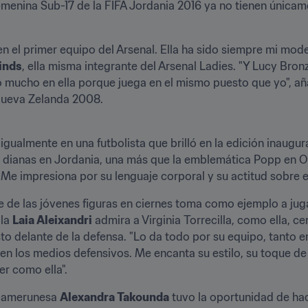
menina Sub-17 de la FIFA Jordania 2016 ya no tienen únicame
n el primer equipo del Arsenal. Ella ha sido siempre mi mode
inds
, ella misma integrante del Arsenal Ladies. "Y Lucy Bronz
o mucho en ella porque juega en el mismo puesto que yo", aña
 Nueva Zelanda 2008.
a igualmente en una futbolista que brilló en la edición inaugur
es dianas en Jordania, una más que la emblemática Popp en Oc
Me impresiona por su lenguaje corporal y su actitud sobre e
 de las jóvenes figuras en ciernes toma como ejemplo a ju
la 
Laia Aleixandri
 admira a Virginia Torrecilla, como ella, c
 delante de la defensa. "Lo da todo por su equipo, tanto en
e en los medios defensivos. Me encanta su estilo, su toque de
er como ella".
 camerunesa 
Alexandra Takounda
 tuvo la oportunidad de hac