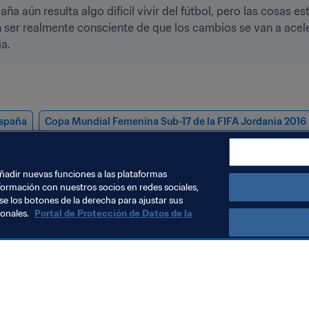
a aún resulta algo difícil vivir del fútbol, pero las cosas 
n ser realmente consciente de que los cambios se van a acel
ia.
spaña
Copa Mundial Femenina Sub-17 de la FIFA Jordania 2016
añadir nuevas funciones a las plataformas
formación con nuestros socios en redes sociales,
se los botones de la derecha para ajustar sus
sonales.
Portal de Protección de Datos de la
Visite también