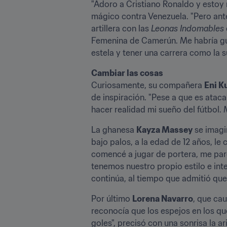
"Adoro a Cristiano Ronaldo y estoy
mágico contra Venezuela. "Pero ante
artillera con las 
Leonas Indomables
Femenina de Camerún. Me habría gu
estela y tener una carrera como la s
Cambiar las cosas
Curiosamente, su compañera 
Eni K
de inspiración. "Pese a que es atac
hacer realidad mi sueño del fútbol. 
La ghanesa 
Kayza Massey
 se imagi
bajo palos, a la edad de 12 años, le
comencé a jugar de portera, me pare
tenemos nuestro propio estilo e int
continúa, al tiempo que admitió qu
Por último 
Lorena Navarro
, que ca
reconocía que los espejos en los qu
goles", precisó con una sonrisa la a