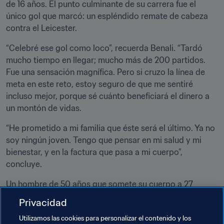
de 16 años. El punto culminante de su carrera fue el 
único gol que marcó: un espléndido remate de cabeza 
contra el Leicester.
“Celebré ese gol como loco”, recuerda Benali. “Tardó 
mucho tiempo en llegar; mucho más de 200 partidos. 
Fue una sensación magnífica. Pero si cruzo la línea de 
meta en este reto, estoy seguro de que me sentiré 
incluso mejor, porque sé cuánto beneficiará el dinero a 
un montón de vidas.
“He prometido a mi familia que éste será el último. Ya no 
soy ningún joven. Tengo que pensar en mi salud y mi 
bienestar, y en la factura que pasa a mi cuerpo”, 
concluye.
Un hombre de 50 años que somete su cuerpo a 27 
kilómetros nadando, 300 corriendo y 1.260 en bicicleta 
Privacidad
durante 7 días parece algo exclusivo de un cómic de 
Utilizamos las cookies para personalizar el contenido y los
superhéroes. Evidentemente, Iron Man no es el único 