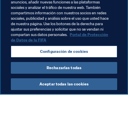
anuncios, añadir nuevas funciones a las plataformas
que tiene la resistencia sobrehumana como superpoder. 
sociales y analizar el tráfico de nuestra web. También
También lo tiene su 
alter ego
 en la vida real: Iron Fran.
compartimos información con nuestros socios en redes
sociales, publicidad y análisis sobre el uso que usted hace
de nuestra página. Use los botones de la derecha para
ajustar sus preferencias y solicitar que no se vendan ni
compartan sus datos personales.
Portal de Protección
de Datos de la FIFA
Temas relacionados
Configuración de cookies
England
Rechazarlas todas
Aceptar todas las cookies
La labor de la FIFA
Visite también