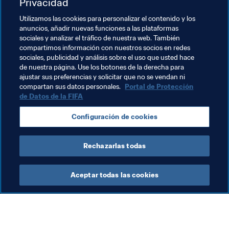
Privacidad
pronosticador más fiable del mundo. ¿Quiénes será 
coronados como The Best?
Utilizamos las cookies para personalizar el contenido y los
anuncios, añadir nuevas funciones a las plataformas
“Creo que el premio al mejor jugador será para Cristiano 
sociales y analizar el tráfico de nuestra web. También
compartimos información con nuestros socios en redes
Ronaldo. Lo hizo muy bien y ganó la Liga de Campeones 
sociales, publicidad y análisis sobre el uso que usted hace
y la Eurocopa. En cuanto al de mejor entrenador, yo 
de nuestra página. Use los botones de la derecha para
apostaría por Claudio Ranieri, porque sus 
ajustar sus preferencias y solicitar que no se vendan ni
probabilidades de ganar la liga eran de 5.000 contra 
compartan sus datos personales.
Portal de Protección
de Datos de la FIFA
una. Fue increíble. ¡Jamás habría pronosticado el título 
del Leicester!”.
Configuración de cookies
Documentos Relacionados
Rechazarlas todas
Aceptar todas las cookies