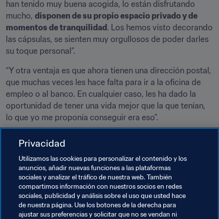
han tenido muy buena acogida, lo están disfrutando 
mucho, 
disponen de su propio espacio privado y de 
momentos de tranquilidad
. Los hemos visto decorando 
las cápsulas, se sienten muy orgullosos de poder darles 
su toque personal”.
“Y otra ventaja es que ahora tienen una dirección postal, 
que muchas veces les hace falta para ir a la oficina de 
empleo o al banco. En cualquier caso, les ha dado la 
oportunidad de tener una vida mejor que la que tenían, 
lo que yo me proponía conseguir era eso”.
Macari ha logrado su objetivo inicial y más. Ahora el 
Privacidad
invierno ya se cierne sobre Europa y la pandemia ha 
Utilizamos las cookies para personalizar el contenido y los
dejado a miles de personas en una situación 
anuncios, añadir nuevas funciones a las plataformas
desesperada, así que hacen más falta que nunca héroes 
sociales y analizar el tráfico de nuestra web. También
como él, que resuelvan problemas.
compartimos información con nuestros socios en redes
sociales, publicidad y análisis sobre el uso que usted hace
de nuestra página. Use los botones de la derecha para
ajustar sus preferencias y solicitar que no se vendan ni