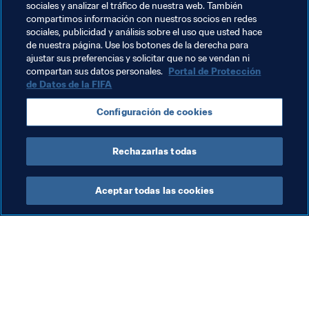
El toque maestro  
La secuencia del gol sigue hoy bien 
sociales y analizar el tráfico de nuestra web. También
presente en la memoria de Deyna. “Lo recuerdo tal cual. 
compartimos información con nuestros socios en redes
sociales, publicidad y análisis sobre el uso que usted hace
Minuto 93. Nos empatan el partido y tenía que haber 
de nuestra página. Use los botones de la derecha para
una manera de que Venezuela se salvase. Creo que ese 
ajustar sus preferencias y solicitar que no se vendan ni
golazo se dio después de tanta práctica y por la 
compartan sus datos personales.
Portal de Protección
confianza que tenía en mí misma”.
de Datos de la FIFA
¿Será Deyna finalista al Premio Puskás de la FIFA? La 
Configuración de cookies
decisión está en manos de los usuarios de 
FIFA.com
. ¡Ya 
puedes votar por tu gol favorito!
Rechazarlas todas
Aceptar todas las cookies
La labor de la FIFA
Visite también
Legal
Todos los temas y las 