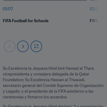
01
/
07
02
/
07
FIFA Football for Schools
FIFA Foot
Su Excelencia la Jequesa Hind bint Hamad al Thani, 
vicepresidenta y consejera delegada de la Qatar 
Foundation; Su Excelencia Hassan al Thawadi, 
secretario general del Comité Supremo de Organización 
y Legado; y el presidente de la FIFA asistieron a las 
ceremonias y firmaron los acuerdos.
Su Excelencia la Jequesa Hind declaró: “La organización 