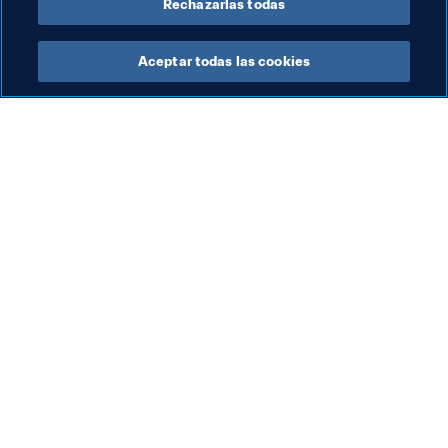
Rechazarlas todas
Aceptar todas las cookies
La labor de la FIFA
Visite también
Legal
Todos los temas y las 
noticias relacionadas con 
Sistema de traspasos
FIFA
Fútbol femenino
Reportes y documentos
Promoción del fútbol
Fundación FIFA
Innovación
FIFA Museum
Desarrollo del talento
Trabaja con nosotros
Organización de los 
torneos