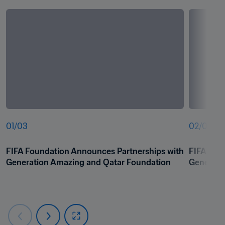
01
/
03
02
/
03
FIFA Foundation Announces Partnerships with 
FIFA Fou
Generation Amazing and Qatar Foundation
Generati