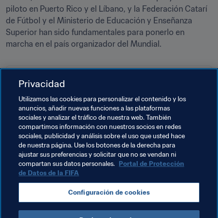
piloto en Puerto Rico y el Líbano, y la Federación Catarí 
de Fútbol y el Ministerio de Educación y Enseñanza 
Superior han sido fundamentales para ponerlo en 
marcha en el país organizador del Mundial.
PROMOCIÓN DEL FÚTBOL
Privacidad
Una experiencia única en la vida para
Utilizamos las cookies para personalizar el contenido y los
los estudiantes libaneses
anuncios, añadir nuevas funciones a las plataformas
sociales y analizar el tráfico de nuestra web. También
compartimos información con nuestros socios en redes
sociales, publicidad y análisis sobre el uso que usted hace
de nuestra página. Use los botones de la derecha para
ajustar sus preferencias y solicitar que no se vendan ni
Temas relacionados
compartan sus datos personales.
Portal de Protección
de Datos de la FIFA
Presidente de la FIFA
Organización
Configuración de cookies
Organización
Qatar
AFC