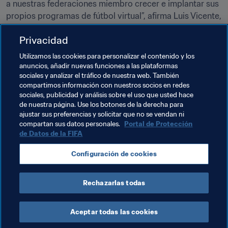
a nuestras federaciones miembro crecer e implantar sus 
propios programas de fútbol virtual”, afirma Luis Vicente, 
jefe del Proyecto de Transformación e Innovación Digital 
Privacidad
en la FIFA.
Utilizamos las cookies para personalizar el contenido y los
La FIFA eNations Cup se celebrará los días 13 y 14 de 
anuncios, añadir nuevas funciones a las plataformas
abril. Es uno de los ocho torneos más importantes de las 
sociales y analizar el tráfico de nuestra web. También
Series Globales del FIFA 19 y uno de los tres torneos que 
compartimos información con nuestros socios en redes
sociales, publicidad y análisis sobre el uso que usted hace
organiza la FIFA, entre los que también se encuentra la 
de nuestra página. Use los botones de la derecha para
FIFA eClub World Cup™ y la FIFA eWorld Cup —la cita 
ajustar sus preferencias y solicitar que no se vendan ni
más importante del fútbol virtual—, que se celebrará a 
compartan sus datos personales.
Portal de Protección
principios de agosto de 2019.
de Datos de la FIFA
Próximamente se proporcionará más información sobre 
Configuración de cookies
la FIFA eNations Cup, así como de la ciudad sede del 
evento.
Rechazarlas todas
Aceptar todas las cookies