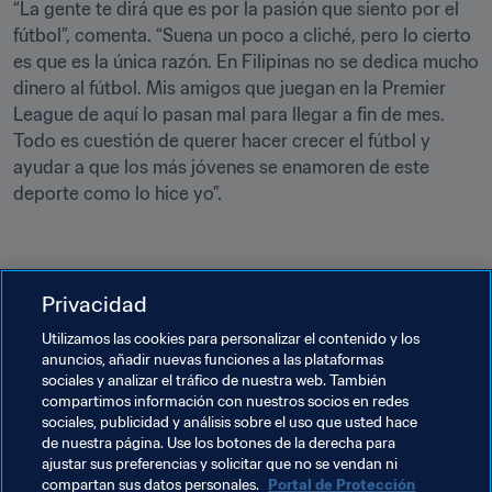
“La gente te dirá que es por la pasión que siento por el 
fútbol”, comenta. “Suena un poco a cliché, pero lo cierto 
es que es la única razón. En Filipinas no se dedica mucho 
dinero al fútbol. Mis amigos que juegan en la Premier 
League de aquí lo pasan mal para llegar a fin de mes. 
Todo es cuestión de querer hacer crecer el fútbol y 
ayudar a que los más jóvenes se enamoren de este 
deporte como lo hice yo”.
📸 
Xavi lleva una edición limitada de la equipación de la 
Privacidad
selección filipina: “Está representada la cultura filipina de 
Utilizamos las cookies para personalizar el contenido y los
Luzón, Bisayas y Mindanao, nuestras tres islas 
anuncios, añadir nuevas funciones a las plataformas
principales. Son básicamente adornos de nuestras 
sociales y analizar el tráfico de nuestra web. También
distintas tribus: un tarsero —una pequeña criatura con 
compartimos información con nuestros socios en redes
aspecto de roedor de la provincia de Bohol—, las tres 
sociales, publicidad y análisis sobre el uso que usted hace
de nuestra página. Use los botones de la derecha para
estrellas y el sol”.
ajustar sus preferencias y solicitar que no se vendan ni
compartan sus datos personales.
Portal de Protección