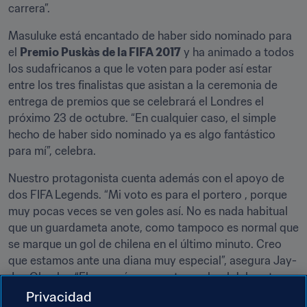
carrera”.
Masuluke está encantado de haber sido nominado para 
el 
Premio Puskàs de la FIFA 2017
 y ha animado a todos 
los sudafricanos a que le voten para poder así estar 
entre los tres finalistas que asistan a la ceremonia de 
entrega de premios que se celebrará el Londres el 
próximo 23 de octubre. “En cualquier caso, el simple 
hecho de haber sido nominado ya es algo fantástico 
para mí”, celebra.
Nuestro protagonista cuenta además con el apoyo de 
dos FIFA Legends. “Mi voto es para el portero , porque 
muy pocas veces se ven goles así. No es nada habitual 
que un guardameta anote, como tampoco es normal que 
se marque un gol de chilena en el último minuto. Creo 
que estamos ante una diana muy especial”, asegura Jay-
Jay Okocha. “El que más me gusta es el gol del portero, 
y la celebración posterior también fue algo fuera de lo 
Privacidad