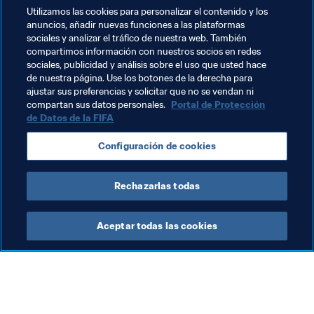
común”, coincide Roberto di Matteo.
Utilizamos las cookies para personalizar el contenido y los
anuncios, añadir nuevas funciones a las plataformas
Así las cosas, habrá que esperar al 23 de octubre para 
sociales y analizar el tráfico de nuestra web. También
comprobar si Masuluke nos deleita con otra celebración 
compartimos información con nuestros socios en redes
especial en el caso de que acabe adjudicándose el 
sociales, publicidad y análisis sobre el uso que usted hace
de nuestra página. Use los botones de la derecha para
preciado galardón.
ajustar sus preferencias y solicitar que no se vendan ni
compartan sus datos personales.
Portal de Protección
de Datos de la FIFA
Temas relacionados
Configuración de cookies
Sudáfrica
CAF
Rechazarlas todas
Aceptar todas las cookies
La labor de la FIFA
Visite también