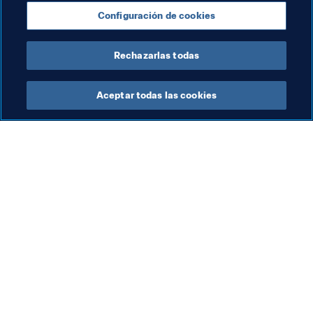
se mostrarán maneras de superarlos a través de 
Configuración de cookies
estrategias, programas y colaboraciones concretas y 
sustentables.
Rechazarlas todas
Aceptar todas las cookies
La labor de la FIFA
Visite también
Legal
Todos los temas y las 
noticias relacionadas con 
Sistema de traspasos
FIFA
Fútbol femenino
Reportes y documentos
Promoción del fútbol
Fundación FIFA
Innovación
FIFA Museum
Desarrollo del talento