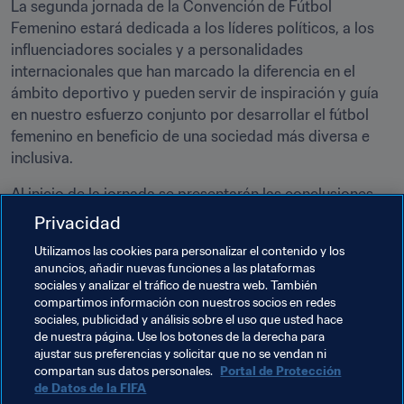
La segunda jornada de la Convención de Fútbol 
Femenino estará dedicada a los líderes políticos, a los 
influenciadores sociales y a personalidades 
internacionales que han marcado la diferencia en el 
ámbito deportivo y pueden servir de inspiración y guía 
en nuestro esfuerzo conjunto por desarrollar el fútbol 
femenino en beneficio de una sociedad más diversa e 
inclusiva.
Al inicio de la jornada se presentarán las conclusiones 
del día anterior, tras lo cual se iniciarán los debates, que 
Privacidad
versarán en torno a los beneficios sociales del fútbol y la 
Utilizamos las cookies para personalizar el contenido y los
igualdad de género en términos más amplios, con miras 
anuncios, añadir nuevas funciones a las plataformas
a resaltar las iniciativas organizativas necesarias para 
sociales y analizar el tráfico de nuestra web. También
alcanzar los objetivos fijados en la Estrategia de Fútbol 
compartimos información con nuestros socios en redes
sociales, publicidad y análisis sobre el uso que usted hace
Femenino de la FIFA.
de nuestra página. Use los botones de la derecha para
ajustar sus preferencias y solicitar que no se vendan ni
Cada una de las tres sesiones de esta jornada 
compartan sus datos personales.
Portal de Protección
profundizará en los mayores obstáculos y retos que 
de Datos de la FIFA
afectan al fútbol femenino en el ámbito global. En ellas 