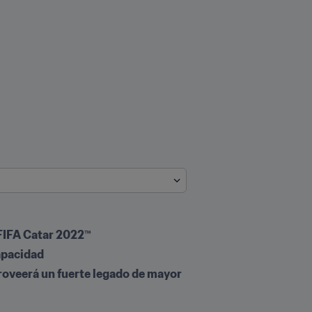
a FIFA Catar 2022™
apacidad
proveerá un fuerte legado de mayor 