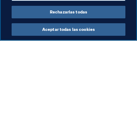
Rechazarlas todas
Aceptar todas las cookies
La labor de la FIFA
Visite también
Legal
Todos los temas y las 
noticias relacionadas con 
Sistema de traspasos
FIFA
Fútbol femenino
Reportes y documentos
Promoción del fútbol
Fundación FIFA
Innovación
FIFA Museum
Desarrollo del talento
Trabaja con nosotros
Organización de los 