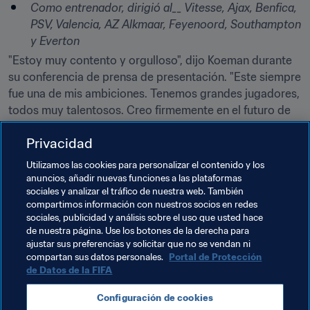
Como entrenador, dirigió al__ Vitesse, Ajax, Benfica, 
PSV, Valencia, AZ Alkmaar, Feyenoord, Southampton 
y Everton
"Estoy muy contento y orgulloso", dijo Koeman durante 
su conferencia de prensa de presentación. "Este siempre 
fue una de mis ambiciones. Tenemos grandes jugadores, 
todos muy talentosos. Creo firmemente en el futuro de 
esta selección. Si no lo creyera así, no habría aceptado 
Privacidad
el trabajo".
Utilizamos las cookies para personalizar el contenido y los
Para el entrenador de 54 años, esta será su primera 
anuncios, añadir nuevas funciones a las plataformas
experiencia al frente de una selección. Su última 
sociales y analizar el tráfico de nuestra web. También
experiencia a nivel clubes fue conducir sin buen suceso 
compartimos información con nuestros socios en redes
sociales, publicidad y análisis sobre el uso que usted hace
los destinos del Everton de Inglaterra.
de nuestra página. Use los botones de la derecha para
ajustar sus preferencias y solicitar que no se vendan ni
Su primer gran desafío será construir el equipo que 
compartan sus datos personales.
Portal de Protección
disputará la novel Liga de Naciones de la UEFA. Dentro 
de Datos de la FIFA
de la Liga A, comparte el Grupo 1 con la campeona 
mundial Alemania y la subcampeona de Europa Francia.
Configuración de cookies