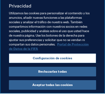
últimos años. Nadine ha resultado clave para que el 
Privacidad
Wolfsburgo se haya convertido en uno de los mejores 
Utilizamos las cookies para personalizar el contenido y los
clubes del mundo. Siento mucho que los problemas 
anuncios, añadir nuevas funciones a las plataformas
físicos la hayan obligado a poner fin tan pronto a su 
sociales y analizar el tráfico de nuestra web. También
brillante y todavía prometedora carrera. En cualquier 
compartimos información con nuestros socios en redes
caso, me quito el sombrero ante su valiente decisión y le 
sociales, publicidad y análisis sobre el uso que usted hace
de nuestra página. Use los botones de la derecha para
deseo todo lo mejor para el futuro”, ha afirmado.
ajustar sus preferencias y solicitar que no se vendan ni
compartan sus datos personales.
Portal de Protección
de Datos de la FIFA
Temas relacionados
Configuración de cookies
Alemania
UEFA
Rechazarlas todas
Aceptar todas las cookies