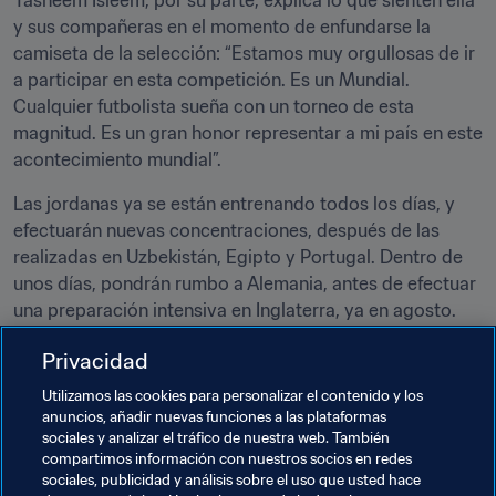
Tasneem Isleem, por su parte, explica lo que sienten ella 
y sus compañeras en el momento de enfundarse la 
camiseta de la selección: “Estamos muy orgullosas de ir 
a participar en esta competición. Es un Mundial. 
Cualquier futbolista sueña con un torneo de esta 
magnitud. Es un gran honor representar a mi país en este 
acontecimiento mundial”.
Las jordanas ya se están entrenando todos los días, y 
efectuarán nuevas concentraciones, después de las 
realizadas en Uzbekistán, Egipto y Portugal. Dentro de 
unos días, pondrán rumbo a Alemania, antes de efectuar 
una preparación intensiva en Inglaterra, ya en agosto. 
Luego regresarán a Ammán para afrontar la última etapa 
Privacidad
de la preparación: partidos amistosos ante otras 
selecciones participantes.
Utilizamos las cookies para personalizar el contenido y los
anuncios, añadir nuevas funciones a las plataformas
sociales y analizar el tráfico de nuestra web. También
Temas relacionados
compartimos información con nuestros socios en redes
sociales, publicidad y análisis sobre el uso que usted hace