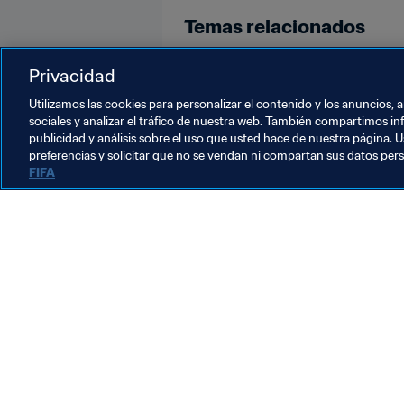
Temas relacionados
Iraq
Japan
Korea Republic
Privacidad
Utilizamos las cookies para personalizar el contenido y los anuncios, 
sociales y analizar el tráfico de nuestra web. También compartimos in
publicidad y análisis sobre el uso que usted hace de nuestra página. U
preferencias y solicitar que no se vendan ni compartan sus datos per
FIFA
La labor de la FIFA
Legal
Sistema de traspasos
Fútbol femenino
Promoción del fútbol