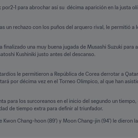
 por2-1 para abrochar así su  décima aparición en la justa ol
s un rechazo con los puños del arquero rival, le permitió a l
a finalizado una muy buena jugada de Musashi Suzuki para ab
toshi Kushiniki justo antes del descanso.
tardíos le permitieron a República de Corea derrotar a Qatar 
ará por décima vez en el Torneo Olímpico, al que han asistid
a para los surcoreanos en el inicio del segundo un tiempo, e
dad de tiempo extra para definir al triunfador.
Kwon Chang-hoon (89') y Moon Chang-jin (94') le dieron la vi