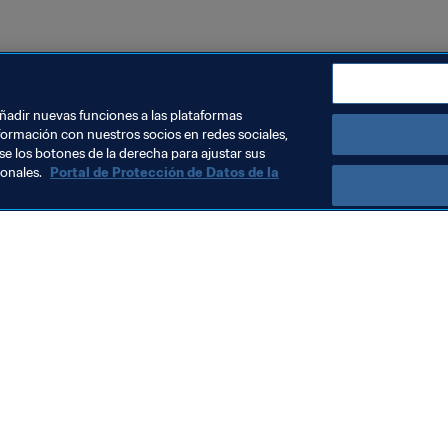
Qatar
AFC
añadir nuevas funciones a las plataformas
formación con nuestros socios en redes sociales,
se los botones de la derecha para ajustar sus
sonales.
Portal de Protección de Datos de la
Visite también
Todos los temas y las noticias relacionadas con FIFA
Reportes y documentos
Fundación FIFA
FIFA Museum