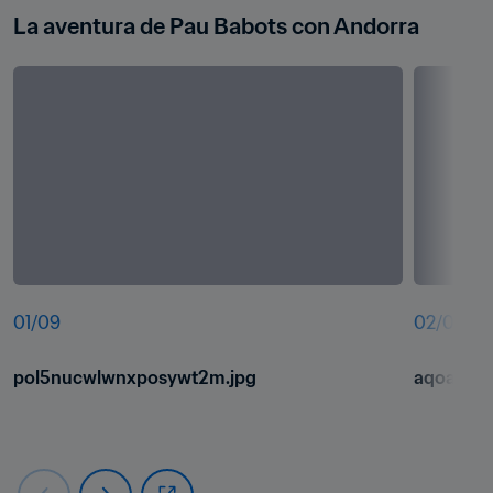
La aventura de Pau Babots con Andorra
01
/
09
02
/
09
pol5nucwlwnxposywt2m.jpg
aqoaxozf