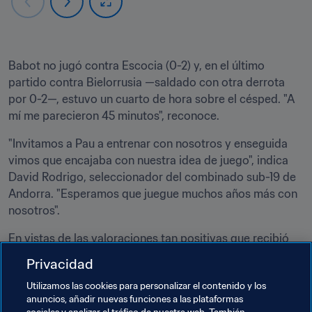
Babot no jugó contra Escocia (0-2) y, en el último 
partido contra Bielorrusia —saldado con otra derrota 
por 0-2—, estuvo un cuarto de hora sobre el césped. "A 
mí me parecieron 45 minutos", reconoce.
"Invitamos a Pau a entrenar con nosotros y enseguida 
vimos que encajaba con nuestra idea de juego", indica 
David Rodrigo, seleccionador del combinado sub-19 de 
Andorra. "Esperamos que juegue muchos años más con 
nosotros".
En vistas de las valoraciones tan positivas que recibió 
por parte del cuerpo técnico tras su debut con Andorra, 
Privacidad
puede que Babot vuelva a entrar en la lista de la 
Utilizamos las cookies para personalizar el contenido y los
selección sub-17 a mediados de noviembre. Será 
anuncios, añadir nuevas funciones a las plataformas
entonces cuando el combinado del principado se 