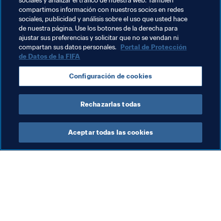
sociales y analizar el tráfico de nuestra web. También
enfrente a República de Irlanda, Israel y Montenegro en 
compartimos información con nuestros socios en redes
el marco del clasificatorio para el Campeonato Europeo 
sociales, publicidad y análisis sobre el uso que usted hace
de nuestra página. Use los botones de la derecha para
de la categoría.
ajustar sus preferencias y solicitar que no se vendan ni
compartan sus datos personales.
Portal de Protección
de Datos de la FIFA
Temas relacionados
Configuración de cookies
Andorra
Rechazarlas todas
Aceptar todas las cookies
La labor de la FIFA
Visite también
Legal
Todos los temas y las 