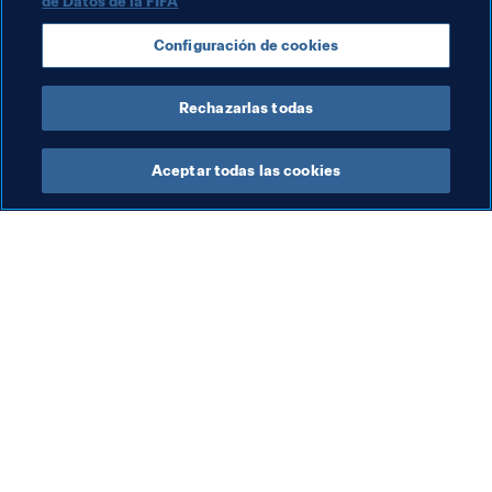
de Datos de la FIFA
2016
Configuración de cookies
Jordan
AFC
Rechazarlas todas
Aceptar todas las cookies
La labor de la FIFA
Visite también
Legal
Todos los temas y las 
noticias relacionadas con 
Sistema de traspasos
FIFA
Fútbol femenino
Reportes y documentos
Promoción del fútbol
Fundación FIFA
Innovación