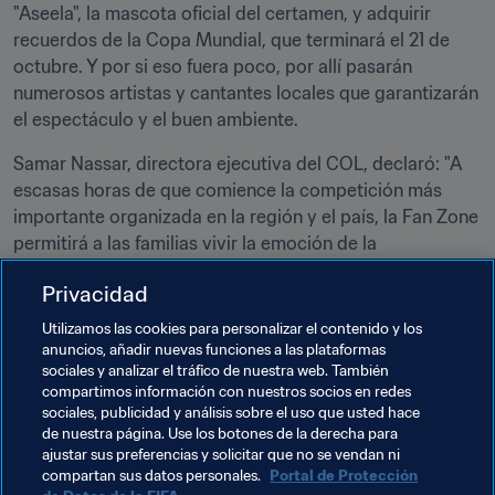
"Aseela", la mascota oficial del certamen, y adquirir 
recuerdos de la Copa Mundial, que terminará el 21 de 
octubre. Y por si eso fuera poco, por allí pasarán 
numerosos artistas y cantantes locales que garantizarán 
el espectáculo y el buen ambiente.
Samar Nassar, directora ejecutiva del COL, declaró: "A 
escasas horas de que comience la competición más 
importante organizada en la región y el país, la Fan Zone 
permitirá a las familias vivir la emoción de la 
competición fuera de los estadios. Además podrán 
Privacidad
participar en las actividades propuestas para el disfrute 
de niños y mayores".
Utilizamos las cookies para personalizar el contenido y los
anuncios, añadir nuevas funciones a las plataformas
sociales y analizar el tráfico de nuestra web. También
Temas relacionados
compartimos información con nuestros socios en redes
sociales, publicidad y análisis sobre el uso que usted hace
de nuestra página. Use los botones de la derecha para
Competiciones
ajustar sus preferencias y solicitar que no se vendan ni
compartan sus datos personales.
Portal de Protección
Copa Mundial Femenina Sub-17 de la FIFA Jordania 