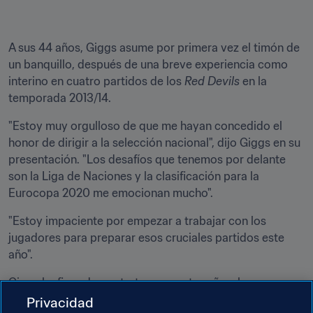
A sus 44 años, Giggs asume por primera vez el timón de 
un banquillo, después de una breve experiencia como 
interino en cuatro partidos de los 
Red Devils 
en la 
temporada 2013/14.
"Estoy muy orgulloso de que me hayan concedido el 
honor de dirigir a la selección nacional", dijo Giggs en su 
presentación. "Los desafíos que tenemos por delante 
son la Liga de Naciones y la clasificación para la 
Eurocopa 2020 me emocionan mucho".
"Estoy impaciente por empezar a trabajar con los 
jugadores para preparar esos cruciales partidos este 
año".
Giggs ha firmado contrato por cuatro años, lo que 
incluiría la campañas de cara a la Eurocopa 2020 y la 
Privacidad