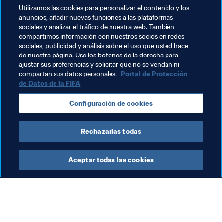
Copa Mundial de la FIFA 2022. Gales fue tercera en el 
Utilizamos las cookies para personalizar el contenido y los
grupo de clasificación para Rusia 2018.
anuncios, añadir nuevas funciones a las plataformas
sociales y analizar el tráfico de nuestra web. También
compartimos información con nuestros socios en redes
sociales, publicidad y análisis sobre el uso que usted hace
de nuestra página. Use los botones de la derecha para
"Comienza una nueva era".
ajustar sus preferencias y solicitar que no se vendan ni
compartan sus datos personales.
Portal de Protección
de Datos de la FIFA
Temas relacionados
Configuración de cookies
Wales
UEFA
Rechazarlas todas
Aceptar todas las cookies
La labor de la FIFA
Visite también