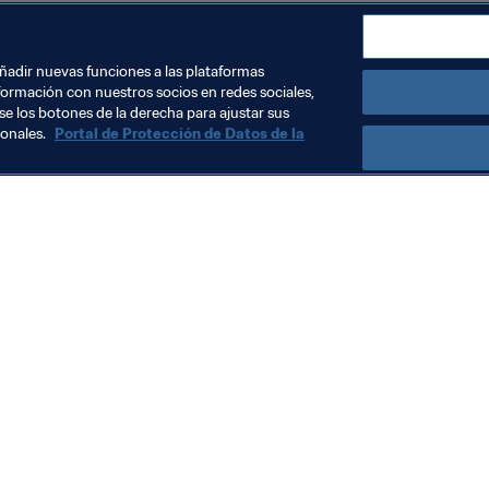
clasificatorio, el representante turco ocupa la quinta posició
tas sus opciones de alcanzar de nuevo la FIFA eClub World C
añadir nuevas funciones a las plataformas
formación con nuestros socios en redes sociales,
se los botones de la derecha para ajustar sus
sonales.
Portal de Protección de Datos de la
Visite también
Todos los temas y las noticias relacionadas con FIFA
Reportes y documentos
Fundación FIFA
FIFA Museum
Trabaja con nosotros