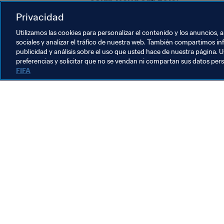
Privacidad
Al término de la primera jornada del 
europea, por lo que mantiene intac
Utilizamos las cookies para personalizar el contenido y los anuncios, 
sociales y analizar el tráfico de nuestra web. También compartimos in
publicidad y análisis sobre el uso que usted hace de nuestra página. U
preferencias y solicitar que no se vendan ni compartan sus datos per
FIFA
La labor de la FIFA
Legal
Sistema de traspasos
Fútbol femenino
Promoción del fútbol
Innovación
Desarrollo del talento