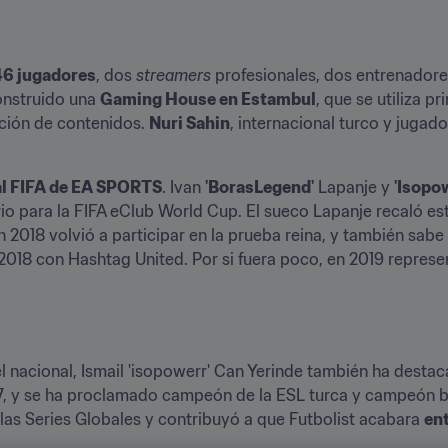
 46 jugadores
, dos 
streamers
 profesionales, dos entrenadores
onstruido una 
Gaming House en Estambul
, que se utiliza pr
ación de contenidos. 
Nuri Sahin
, internacional turco y jugad
al FIFA de EA SPORTS
. Ivan 
'BorasLegend'
 Lapanje y 
'Isopo
rio para la FIFA eClub World Cup. El sueco Lapanje recaló este
 2018 volvió a participar en la prueba reina, y también sabe l
2018 con Hashtag United. Por si fuera poco, en 2019 represen
 nacional, Ismail 'isopowerr' Can Yerinde también ha destaca
17, y se ha proclamado campeón de la ESL turca y campeón b
las Series Globales y contribuyó a que Futbolist acabara 
ent