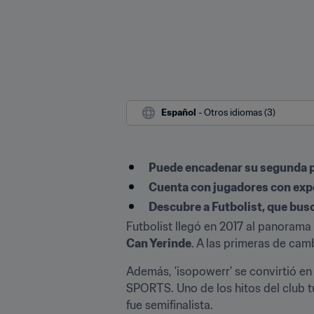
Español
 - Otros idiomas (3)
Puede encadenar su segunda p
Cuenta con jugadores con exp
Descubre a Futbolist, que busc
Futbolist llegó en 2017 al panorama
Can Yerinde
. A las primeras de cam
Además, 'isopowerr' se convirtió en 
SPORTS. Uno de los hitos del club tur
fue semifinalista.