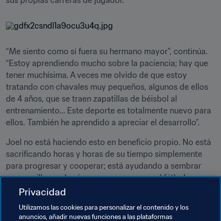
sus propias carreras de jugador.
“Me siento como si fuera su hermano mayor”, continúa. 
“Estoy aprendiendo mucho sobre la paciencia; hay que 
tener muchísima. A veces me olvido de que estoy 
tratando con chavales muy pequeños, algunos de ellos 
de 4 años, que se traen zapatillas de béisbol al 
entrenamiento… Este deporte es totalmente nuevo para 
ellos. También he aprendido a apreciar el desarrollo”.
Joel no está haciendo esto en beneficio propio. No está 
sacrificando horas y horas de su tiempo simplemente 
para progresar y cooperar; está ayudando a sembrar 
una semilla que hará crecer un amor por el fútbol para 
toda la vida, al tiempo que enseña a sus jugadores a 
Privacidad
respetar a los demás en todos los aspectos de sus 
Utilizamos las cookies para personalizar el contenido y los
vidas.
anuncios, añadir nuevas funciones a las plataformas