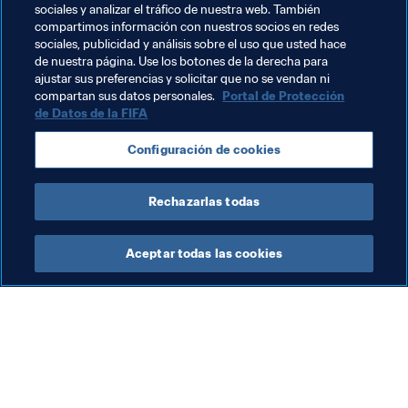
sociales y analizar el tráfico de nuestra web. También
“No se trata de que yo haga algo por ellos ni de 
compartimos información con nuestros socios en redes
encontrar el mejor jugador del mundo, sino de que ellos 
sociales, publicidad y análisis sobre el uso que usted hace
de nuestra página. Use los botones de la derecha para
crean”, concluye Joel.
ajustar sus preferencias y solicitar que no se vendan ni
compartan sus datos personales.
Portal de Protección
de Datos de la FIFA
Temas relacionados
Configuración de cookies
USA
Rechazarlas todas
Aceptar todas las cookies
La labor de la FIFA
Visite también
Legal
Todos los temas y las 