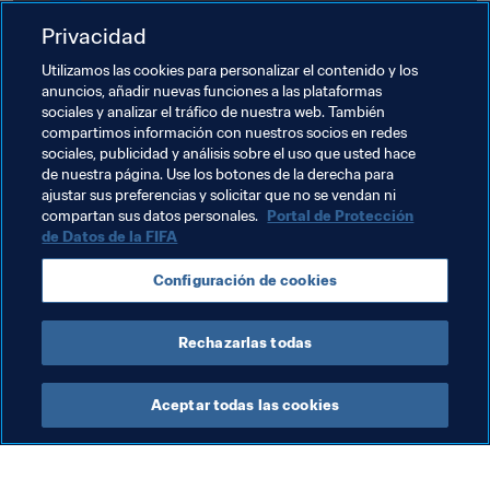
Privacidad
Utilizamos las cookies para personalizar el contenido y los
Voluntarios de sostenibilidad: 
anuncios, añadir nuevas funciones a las plataformas
Antidiscriminación Parte 2
sociales y analizar el tráfico de nuestra web. También
compartimos información con nuestros socios en redes
sociales, publicidad y análisis sobre el uso que usted hace
de nuestra página. Use los botones de la derecha para
ajustar sus preferencias y solicitar que no se vendan ni
compartan sus datos personales.
Portal de Protección
de Datos de la FIFA
Temas relacionados
Configuración de cookies
#NoDiscrimination 
Rechazarlas todas
Aceptar todas las cookies