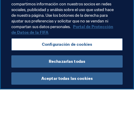
compartimos información con nuestros socios en redes
Temas relacionados
sociales, publicidad y análisis sobre el uso que usted hace
de nuestra página. Use los botones de la derecha para
ajustar sus preferencias y solicitar que no se vendan ni
Organización
Qatar
AFC
compartan sus datos personales.
Portal de Protección
de Datos de la FIFA
Configuración de cookies
Rechazarlas todas
Football for Schools
Aceptar todas las cookies
Imp
La
Mu
Football for Schools