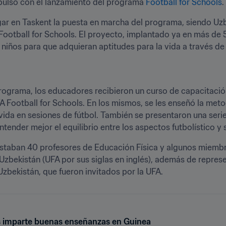
mpulso con el lanzamiento del programa 
Football for Schools
.
ugar en Taskent la puesta en marcha del programa, siendo Uzb
ootball for Schools. El proyecto, implantado ya en más de 50
niños para que adquieran aptitudes para la vida a través de 
rograma, los educadores recibieron un curso de capacitació
 Football for Schools. En los mismos, se les enseñó la metod
 vida en sesiones de fútbol. También se presentaron una ser
ntender mejor el equilibrio entre los aspectos futbolístico y
 estaban 40 profesores de Educación Física y algunos miemb
Uzbekistán (UFA por sus siglas en inglés), además de represe
zbekistán, que fueron invitados por la UFA. 
s imparte buenas enseñanzas en Guinea