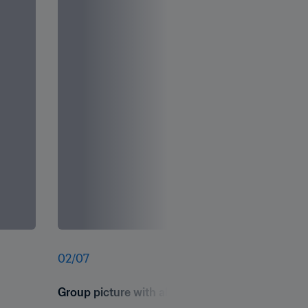
02
/
07
Group picture with all participants of the Foot