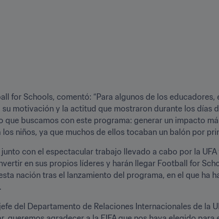
l for Schools, comentó: “Para algunos de los educadores, er
 su motivación y la actitud que mostraron durante los días d
lo que buscamos con este programa: generar un impacto más 
 los niños, ya que muchos de ellos tocaban un balón por pri
 junto con el espectacular trabajo llevado a cabo por la UFA 
ertir en sus propios líderes y harán llegar Football for Schoo
 esta nación tras el lanzamiento del programa, en el que ha h
.
jefe del Departamento de Relaciones Internacionales de la UF
gar, queremos agradecer a la FIFA que nos haya elegido para e