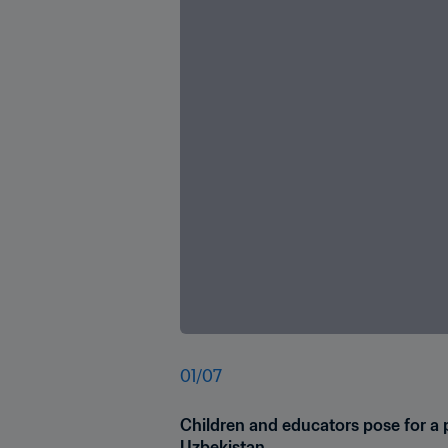
01
/
07
Children and educators pose for a 
Uzbekistan