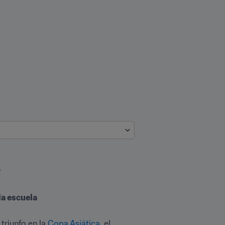
o
la escuela
triunfo en la 
Copa Asiática
, el 