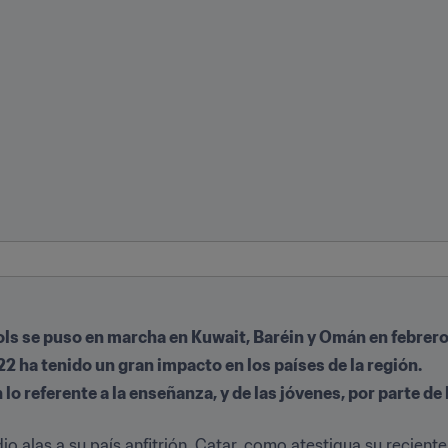
ols se puso en marcha en Kuwait, Baréin y Omán en febrer
2 ha tenido un gran impacto en los países de la región.
 lo referente a la enseñanza, y de las jóvenes, por parte de 
o alas a su país anfitrión, Catar, como atestigua su reciente 