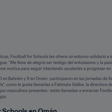
ticas, Football for Schools les ofrece un entorno solidario e 
gue. "Me llena de alegría ser testigo del entusiasmo y la pas
me motiva para seguir intentando ayudarles a progresar en s
10 en Bahréin y 9 en Omán- participaron en las jornadas de fo
s", como le gusta llamarlas a Fatimata Sidibe, la directora 
gas masculinos presentes- están llamadas a encarnar Football
gía.
or Schools en Omán