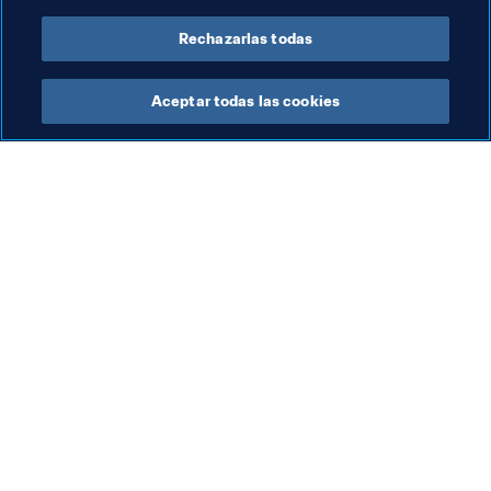
FUTChampions.com. Los términos y la estructura 
definitivos podrían estar sujetos a cambios.
Rechazarlas todas
Aceptar todas las cookies
La labor de la FIFA
Visite también
Legal
Todos los temas y las 
noticias relacionadas con 
Sistema de traspasos
FIFA
Fútbol femenino
Reportes y documentos
Promoción del fútbol
Fundación FIFA
Innovación
FIFA Museum
Desarrollo del talento
Trabaja con nosotros
Organización de los 