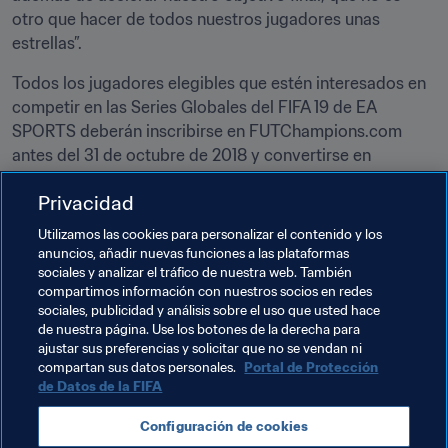
otro que hacer de todos nuestros jugadores unas 
estrellas”.
Todos los jugadores elegibles que estén interesados en 
competir en las Series Globales del FIFA 19 de EA 
SPORTS deberán inscribirse en FUTChampions.com 
antes del 31 de octubre de 2018 y convertirse en 
jugadores cualificados de FUT Champions para sumar 
Privacidad
puntos en las Series Globales del FIFA 19 de EA SPORTS.
Utilizamos las cookies para personalizar el contenido y los
Los 60 primeros clasificados en la tabla definitiva de las 
anuncios, añadir nuevas funciones a las plataformas
Series Globales del FIFA 19 de EA SPORTS se clasificarán 
sociales y analizar el tráfico de nuestra web. También
para las eliminatorias de las Series Globales del FIFA 19 
compartimos información con nuestros socios en redes
sociales, publicidad y análisis sobre el uso que usted hace
de EA SPORTS. Posteriormente, solo los mejores de los 
de nuestra página. Use los botones de la derecha para
mejores pasarán a la FIFA eWorld Cup 2019, donde se 
ajustar sus preferencias y solicitar que no se vendan ni
coronará al campeón del FIFA 19.
compartan sus datos personales.
Portal de Protección
de Datos de la FIFA
*Se aplicarán restricciones de elegibilidad. Para más 
información, consulta el Reglamento oficial y 
Configuración de cookies