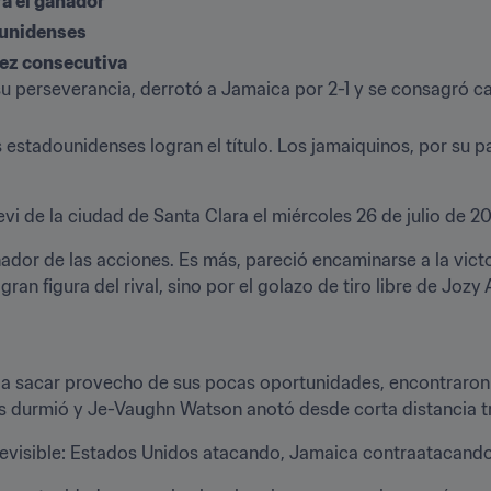
ra el ganador
dounidenses
ez consecutiva
u perseverancia, derrotó a Jamaica por 2-1 y se consagró c
os estadounidenses logran el título. Los jamaiquinos, por su 
evi de la ciudad de Santa Clara el miércoles 26 de julio de 20
ador de las acciones. Es más, pareció encaminarse a la victor
gran figura del rival, sino por el golazo de tiro libre de Jozy 
a sacar provecho de sus pocas oportunidades, encontraron e
durmió y Je-Vaughn Watson anotó desde corta distancia tr
revisible: Estados Unidos atacando, Jamaica contraatacando