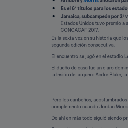
Altidore y 
Morris
 anotaron pa
Es el 6° títulos para los esta
Jamaica, subcampeón por 2ª v
Estados Unidos tuvo premio a s
CONCACAF 2017.
Es la sexta vez en su historia que l
segunda edición consecutiva.
El encuentro se jugó en el estadio L
El dueño de casa fue un claro domin
la lesión del arquero Andre Blake, la 
Pero los caribeños, acostumbrados 
complemento cuando Jordan Morris 
De ahí en más todo siguió siendo p