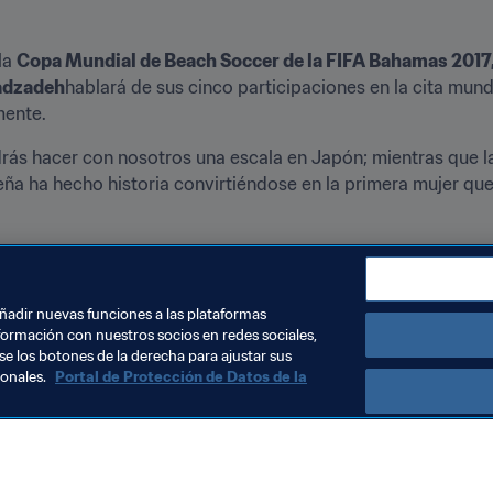
la 
Copa Mundial de Beach Soccer de la FIFA Bahamas 2017
dzadeh
hablará de sus cinco participaciones en la cita mundi
mente.
odrás hacer con nosotros una escala en Japón; mientras que l
leña ha hecho historia convirtiéndose en la primera mujer que
ién todas las últimas noticias sobre los Torneos FIFA, nues
na en frases; así como la actualidad del fútbol femenino, foto
com! 
añadir nuevas funciones a las plataformas
formación con nuestros socios en redes sociales,
se los botones de la derecha para ajustar sus
sonales.
Portal de Protección de Datos de la