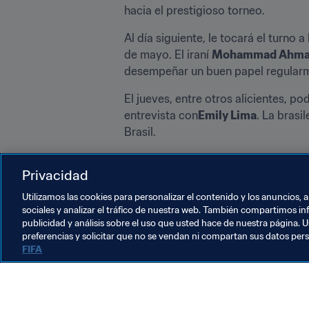
hacia el prestigioso torneo.
Al día siguiente, le tocará el turno a 
de mayo. El iraní 
Mohammad Ahma
desempeñar un buen papel regular
El jueves, entre otros alicientes, p
entrevista con
Emily Lima
. La brasi
Brasil.
Por lo demás, podrás encontrar tamb
Privacidad
nuestro repaso estadístico o la sema
¡Feliz semana futbolística con 
FIFA.
Utilizamos las cookies para personalizar el contenido y los anuncios, 
sociales y analizar el tráfico de nuestra web. También compartimos in
publicidad y análisis sobre el uso que usted hace de nuestra página. U
preferencias y solicitar que no se vendan ni compartan sus datos per
FIFA