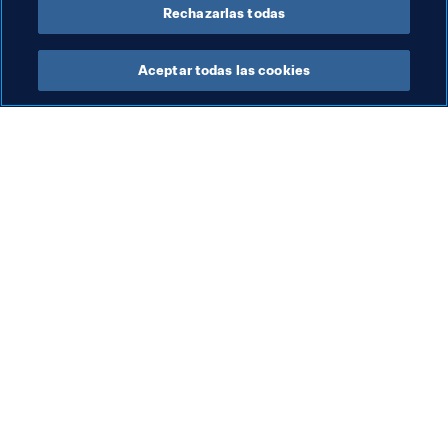
Documentos Relacionados
Rechazarlas todas
Aceptar todas las cookies
La labor de la FIFA
Visite también
Legal
Todos los temas y las 
noticias relacionadas con 
Sistema de traspasos
FIFA
Fútbol femenino
Reportes y documentos
Promoción del fútbol
Fundación FIFA
Innovación
FIFA Museum
Desarrollo del talento
Trabaja con nosotros
Organización de los 
torneos