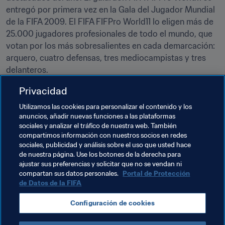
entregó por primera vez en la Gala del Jugador Mundial 
de la FIFA 2009. El FIFA FIFPro World11 lo eligen más de 
25.000 jugadores profesionales de todo el mundo, que 
votan por los más sobresalientes en cada demarcación: 
arquero, cuatro defensas, tres mediocampistas y tres 
delanteros.
Privacidad
Acompáñanos el 9 de enero
El World11 2016 se dará a 
conocer en la ceremonia de los premios The Best FIFA 
Utilizamos las cookies para personalizar el contenido y los
Football Awards™, que se celebrará en Zúrich el 9 de 
anuncios, añadir nuevas funciones a las plataformas
enero de 2017. Todos los miembros del Club que 
sociales y analizar el tráfico de nuestra web. También
compartimos información con nuestros socios en redes
pronostiquen correctamente el World11 2016 entrarán a 
sociales, publicidad y análisis sobre el uso que usted hace
formar parte de un sorteo por el premio. Se puede 
de nuestra página. Use los botones de la derecha para
acceder a lista de premios del Pronosticador FIFA 
ajustar sus preferencias y solicitar que no se vendan ni
FIFPro World11 de este año 
compartan sus datos personales.
pulsando en el enlace
Portal de Protección
. Una 
de Datos de la FIFA
vez remitido tu equipo, asegúrate de visitar 
FIFA.com
 el 
9 de enero para ver en directo la ceremonia.
Configuración de cookies