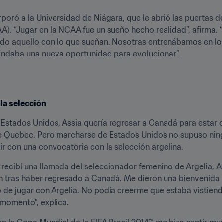
poró a la Universidad de Niágara, que le abrió las puertas d
A). “Jugar en la NCAA fue un sueño hecho realidad”, afirma. 
todo aquello con lo que sueñan. Nosotras entrenábamos en lo
brindaba una nueva oportunidad para evolucionar”.
la selección
Estados Unidos, Assia quería regresar a Canadá para estar con
e Quebec. Pero marcharse de Estados Unidos no supuso ningún
ir con una convocatoria con la selección argelina.
amada del seleccionador femenino de Argelia, ‏Azzedine Chih. Sin embargo, me 
ón tras haber regresado a Canadá. Me dieron una bienvenida m
 de jugar con Argelia. No podía creerme que estaba vistiend
 momento”, explica.
en la Copa Mundial de la FIFA Brasil 2014™ me hizo sentir muy