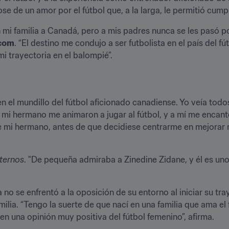
de un amor por el fútbol que, a la larga, le permitió cumpli
mi familia a Canadá, pero a mis padres nunca se les pasó po
.com
. “El destino me condujo a ser futbolista en el país del 
mi trayectoria en el balompié”.
el mundillo del fútbol aficionado canadiense. Yo veía todos 
y mi hermano me animaron a jugar al fútbol, y a mí me encant
e mi hermano, antes de que decidiese centrarme en mejorar m
xternos
. "De pequeña admiraba a Zinedine Zidane, y él es uno
 no se enfrentó a la oposición de su entorno al iniciar su tray
ilia. “Tengo la suerte de que nací en una familia que ama el
en una opinión muy positiva del fútbol femenino”, afirma.