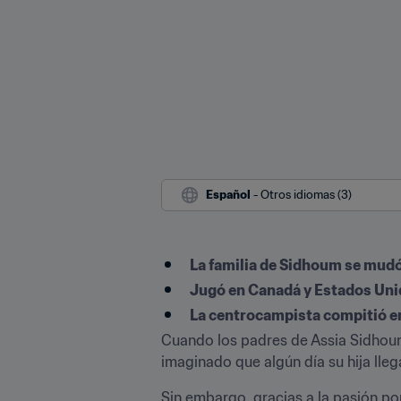
Español
 - Otros idiomas (3)
La familia de Sidhoum se mud
Jugó en Canadá y Estados Unid
La centrocampista compitió en
Cuando los padres de Assia Sidhoum 
imaginado que algún día su hija llega
Sin embargo, gracias a la pasión por