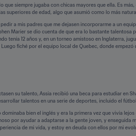
do que siempre jugaba con chicas mayores que ella. Es más, 
rías superiores de edad, algo que asumió como lo más natura
 pedir a mis padres que me dejasen incorporarme a un equipo
en Marier se dio cuenta de que era lo bastante talentosa pa
do tenía 12 años y, en un torneo amistoso en Inglaterra, jugu
. Luego fiché por el equipo local de Quebec, donde empezó d
sen su talento, Assia recibió una beca para estudiar en Shat
rrollar talentos en una serie de deportes, incluido el fútbol
no dominaba bien el inglés y era la primera vez que vivía lejos
moso por ayudar a adaptarse a la gente joven, y enseguida m
eriencia de mi vida, y estoy en deuda con ellos por mi evoluci