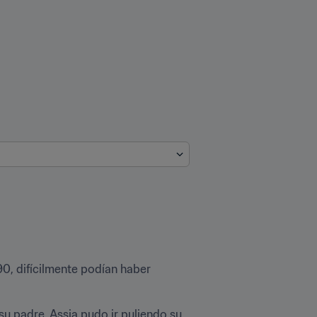
, difícilmente podían haber 
u padre, Assia pudo ir puliendo su 