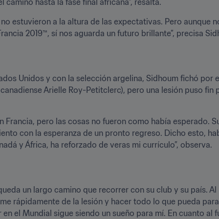
camino hasta la fase final africana”, resalta.
no estuvieron a la altura de las expectativas. Pero aunque n
ancia 2019™, sí nos aguarda un futuro brillante”, precisa Si
os Unidos y con la selección argelina, Sidhoum fichó por el 
canadiense Arielle Roy-Petitclerc), pero una lesión puso fin
 Francia, pero las cosas no fueron como había esperado. Suf
iento con la esperanza de un pronto regreso. Dicho esto, hab
adá y África, ha reforzado de veras mi currículo”, observa.
ueda un largo camino que recorrer con su club y su país. Al 
me rápidamente de la lesión y hacer todo lo que pueda para a
en el Mundial sigue siendo un sueño para mí. En cuanto al fú