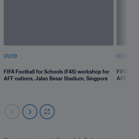
01
/
09
02
/
09
FIFA Football for Schools (F4S) workshop for 
FIFA Foot
AFF nations, Jalan Besar Stadium, Singpore
AFF natio