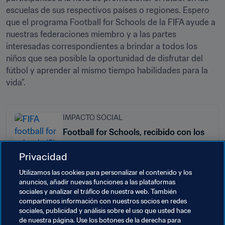
escuelas de sus respectivos países o regiones. Espero 
que el programa Football for Schools de la FIFA ayude a 
nuestras federaciones miembro y a las partes 
interesadas correspondientes a brindar a todos los 
niños que sea posible la oportunidad de disfrutar del 
fútbol y aprender al mismo tiempo habilidades para la 
vida”. 
IMPACTO SOCIAL
Football for Schools, recibido con los
brazos abiertos en Indonesia
Privacidad
Utilizamos las cookies para personalizar el contenido y los
anuncios, añadir nuevas funciones a las plataformas
Temas relacionados
sociales y analizar el tráfico de nuestra web. También
compartimos información con nuestros socios en redes
sociales, publicidad y análisis sobre el uso que usted hace
Organización
Singapore
AFC
Australia
de nuestra página. Use los botones de la derecha para