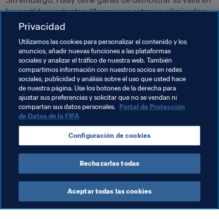
Sin embargo, Haay tiene ganas de demostrar su valía en 
los partidos restantes. “Aunque ya estemos eliminados, 
tenemos que permanecer concentrados en cada 
Privacidad
partido. Cada vez que juego con la selección, deseo con 
Utilizamos las cookies para personalizar el contenido y los
fuerza marcar y ayudar al equipo a ganar. Tenemos que 
anuncios, añadir nuevas funciones a las plataformas
trabajar más duro y ser más disciplinados. Así seremos 
sociales y analizar el tráfico de nuestra web. También
un mejor equipo”, concluye.
compartimos información con nuestros socios en redes
sociales, publicidad y análisis sobre el uso que usted hace
de nuestra página. Use los botones de la derecha para
ajustar sus preferencias y solicitar que no se vendan ni
Temas relacionados
compartan sus datos personales.
Portal de Protección
de Datos de la FIFA
Copa Mundial de la FIFA Catar 2022™
AFC
Configuración de cookies
Indonesia
Rechazarlas todas
Aceptar todas las cookies