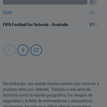
01
/
10
02
/
10
FIFA Football for Schools - Australia
FIFA Foot
Sin embargo, aún queda mucho camino por recorrer y 
muchos retos por delante. “Debido a una serie de 
factores como la lejanía geográfica, los riesgos de 
seguridad y la falta de entrenadores y educadores 
aborígenes, ha sido muy difícil ofrecer programas 