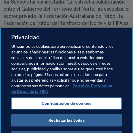
for Schools ha manifestado: “La estrecha colaboración 
entre el Gobierno del Territorio del Norte, las escuelas, el 
sector privado, la Federación Australiana de Fútbol, la 
Federación de Fútbol del Territorio del Norte y la FIFA es 
prueba de un vínculo estrecho, trabajo en equipo y 
Privacidad
compromiso para poner una sonrisa a todos los niños y 
difundir la pasión por el fútbol en las comunidades más 
Utilizamos las cookies para personalizar el contenido y los
desfavorecidas del país”.
anuncios, añadir nuevas funciones a las plataformas
sociales y analizar el tráfico de nuestra web. También
compartimos información con nuestros socios en redes
Temas relacionados
sociales, publicidad y análisis sobre el uso que usted hace
de nuestra página. Use los botones de la derecha para
ajustar sus preferencias y solicitar que no se vendan ni
Organización
compartan sus datos personales.
Portal de Protección
de Datos de la FIFA
Copa Mundial Femenina de la FIFA 2023™
Configuración de cookies
Australia
AFC
Rechazarlas todas