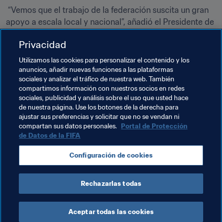
 “Vemos que el trabajo de la federación suscita un gran 
apoyo a escala local y nacional”, añadió el Presidente de 
la FIFA. “No cabe duda de que esto allanará el camino 
Privacidad
para un desarrollo continuo, especialmente en cuanto a 
las infraestructuras”. 
Utilizamos las cookies para personalizar el contenido y los
anuncios, añadir nuevas funciones a las plataformas
La EJL se fundó en diciembre de 1921 y se convirtió en 
sociales y analizar el tráfico de nuestra web. También
federación miembro de la FIFA dos años más tarde.
compartimos información con nuestros socios en redes
sociales, publicidad y análisis sobre el uso que usted hace
de nuestra página. Use los botones de la derecha para
ajustar sus preferencias y solicitar que no se vendan ni
Temas relacionados
compartan sus datos personales.
Portal de Protección
de Datos de la FIFA
Presidente de la FIFA
Organización
Configuración de cookies
Organización
Estonia
UEFA
Rechazarlas todas
Aceptar todas las cookies