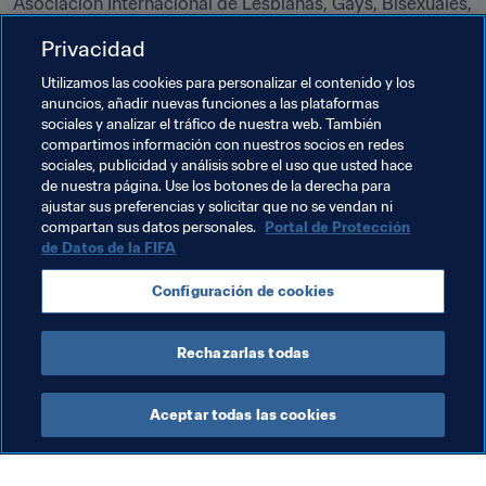
Asociación Internacional de Lesbianas, Gays, Bisexuales, 
Trans e Intersexuales.
Privacidad
El Premio de la FIFA a la Diversidad forma parte de la 
Utilizamos las cookies para personalizar el contenido y los
estrategia de la FIFA para promover la igualdad y la 
anuncios, añadir nuevas funciones a las plataformas
inclusión, en cuyo marco se incluyen iniciativas como la 
sociales y analizar el tráfico de nuestra web. También
compartimos información con nuestros socios en redes
implantación del sistema de vigilancia 
sociales, publicidad y análisis sobre el uso que usted hace
antidiscriminación, la implantación del procedimiento en 
de nuestra página. Use los botones de la derecha para
tres niveles para hacer frente a incidentes 
ajustar sus preferencias y solicitar que no se vendan ni
discriminatorios durante los partidos de los principales 
compartan sus datos personales.
Portal de Protección
de Datos de la FIFA
torneos y la publicación de una guía de buenas prácticas 
en colaboración con las 211 federaciones miembro.
Configuración de cookies
Documentos Relacionados
Rechazarlas todas
Aceptar todas las cookies