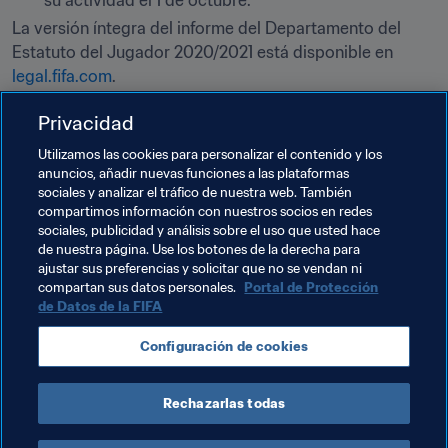
su actividad el 1 de octubre.
La versión íntegra del informe del Departamento del 
Estatuto del Jugador 2020/2021 está disponible en 
legal.fifa.com
.
Privacidad
PDF
Utilizamos las cookies para personalizar el contenido y los
anuncios, añadir nuevas funciones a las plataformas
Informe del Departamento del
sociales y analizar el tráfico de nuestra web. También
Estatuto del Jugador 2020/21 (En
compartimos información con nuestros socios en redes
inglés)
sociales, publicidad y análisis sobre el uso que usted hace
de nuestra página. Use los botones de la derecha para
ajustar sus preferencias y solicitar que no se vendan ni
compartan sus datos personales.
Portal de Protección
de Datos de la FIFA
Temas relacionados
Configuración de cookies
Legal
Organización
Organización
Rechazarlas todas