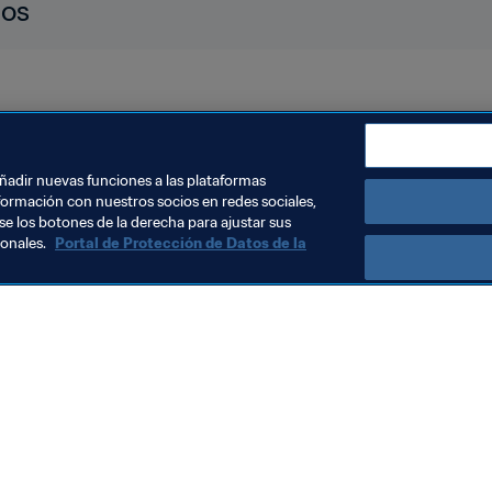
dos
land
Northern Ireland
Scotland
Wales
UEFA
añadir nuevas funciones a las plataformas
formación con nuestros socios en redes sociales,
se los botones de la derecha para ajustar sus
sonales.
Portal de Protección de Datos de la
Visite también
Todos los temas y las noticias relacionadas con FIFA
Reportes y documentos
Fundación FIFA