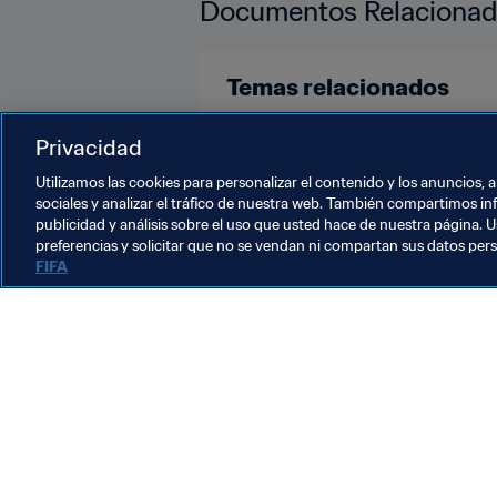
Documentos Relaciona
Temas relacionados
Arbitraje
Organización
Eng
Privacidad
Utilizamos las cookies para personalizar el contenido y los anuncios, 
sociales y analizar el tráfico de nuestra web. También compartimos in
publicidad y análisis sobre el uso que usted hace de nuestra página. U
preferencias y solicitar que no se vendan ni compartan sus datos per
FIFA
La labor de la FIFA
Legal
Sistema de traspasos
Fútbol femenino