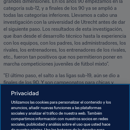
grandes dimensiones. En los años 90 empezamos en la 
categoría sub-12, y a finales de los 90 ya se amplió a 
todas las categorías inferiores. Llevamos a cabo una 
investigación con la universidad de Utrecht antes de dar 
el siguiente paso. Los resultados de esta investigación, 
que iban desde el desarrollo técnico hasta la experiencia 
con los equipos, con los padres, los administradores, los 
rivales, los entrenadores, los entrenadores de los rivales, 
etc., fueron tan positivos que nos permitieron poner en 
marcha competiciones juveniles de fútbol mixto".
"El último paso, el salto a las ligas sub-19, aún se dio a 
finales de los 90. Y son campeonatos para chicas y 
chicos. Esto aportó muchos conocimientos a la 
Privacidad
selección, que se sigue beneficiando de ello a día de 
Utilizamos las cookies para personalizar el contenido y los
hoy, porque todas las internacionales del momento han 
anuncios, añadir nuevas funciones a las plataformas
pasado por esas ligas. 
Todas y cada una de ellas han 
sociales y analizar el tráfico de nuestra web. También
jugado con chicos y contra chicos
".
compartimos información con nuestros socios en redes
sociales, publicidad y análisis sobre el uso que usted hace
de nuestra página. Use los botones de la derecha para