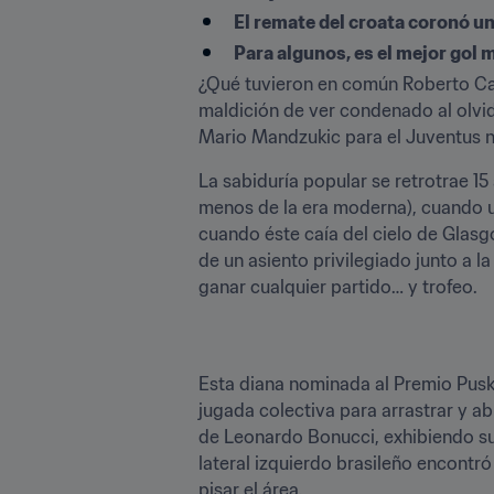
El remate del croata coronó u
Para algunos, es el mejor gol 
¿Qué tuvieron en común Roberto Carl
maldición de ver condenado al olvido
Mario Mandzukic para el Juventus no
La sabiduría popular se retrotrae 15
menos de la era moderna), cuando u
cuando éste caía del cielo de Glasg
de un asiento privilegiado junto a 
ganar cualquier partido… y trofeo.
Esta diana nominada al Premio Puská
jugada colectiva para arrastrar y a
de Leonardo Bonucci, exhibiendo sus
lateral izquierdo brasileño encontr
pisar el área.