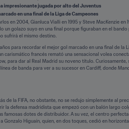
na impresionante jugada por alto del Juventus
marcado en una final de la Liga de Campeones
os en 2004, Gianluca Vialli en 1995 y Steve MacKenzie en 198
 un golazo suyo en una final porque figuraban en el bando perd
 sufrirá el mismo destino.
 años para recordar el mejor gol marcado en una final de la 
n carismático francés remató una sensacional volea conect
ow, para dar al Real Madrid su noveno título. Curiosamente, s
la línea de banda para ver a su sucesor en Cardiff, donde Man
s de la FIFA, no obstante, no se redujo simplemente al preci
brir la defensa madridista que empezó con un balón largo col
 famosas dotes de distribuidor. A su vez, el centro perfect
ó a Gonzalo Higuaín, quien, en dos toques, cedió en horizont