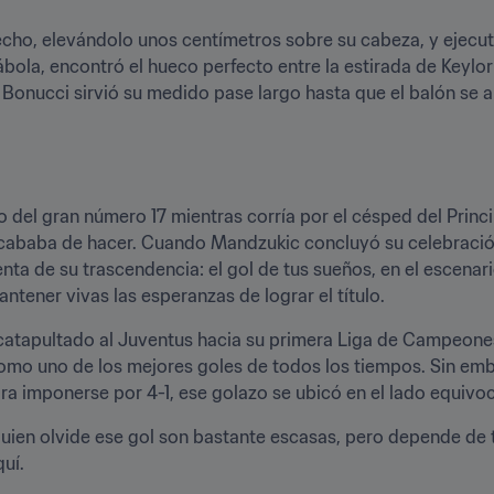
pecho, elevándolo unos centímetros sobre su cabeza, y ejecutó
ola, encontró el hueco perfecto entre la estirada de Keylor N
nucci sirvió su medido pase largo hasta que el balón se aloj
o del gran número 17 mientras corría por el césped del Princ
acababa de hacer. Cuando Mandzukic concluyó su celebración 
a de su trascendencia: el gol de tus sueños, en el escenario i
ener vivas las esperanzas de lograr el título.
 catapultado al Juventus hacia su primera Liga de Campeone
omo uno de los mejores goles de todos los tiempos. Sin emb
a imponerse por 4-1, ese golazo se ubicó en el lado equivoca
guien olvide ese gol son bastante escasas, pero depende de t
uí.