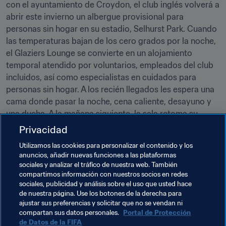
con el ayuntamiento de Croydon, el club inglés volverá a 
abrir este invierno un albergue provisional para 
personas sin hogar en su estadio, Selhurst Park. Cuando 
las temperaturas bajan de los cero grados por la noche, 
el Glaziers Lounge se convierte en un alojamiento 
temporal atendido por voluntarios, empleados del club 
incluidos, así como especialistas en cuidados para 
personas sin hogar. A los recién llegados les espera una 
cama donde pasar la noche, cena caliente, desayuno y 
una ducha. A la mañana siguiente, la sala retoma su 
actividad habitual.
Privacidad
"Tras el éxito que tuvo el programa el pasado invierno, 
Utilizamos las cookies para personalizar el contenido y los
anuncios, añadir nuevas funciones a las plataformas
este año volvemos a abrir nuestro albergue provisional 
sociales y analizar el tráfico de nuestra web. También
para ayudar a los más necesitados. Lo hacemos en 
compartimos información con nuestros socios en redes
colaboración con el ayuntamiento de Croydon, y 
sociales, publicidad y análisis sobre el uso que usted hace
nuestro objetivo no es solamente poner a su disposición 
de nuestra página. Use los botones de la derecha para
ajustar sus preferencias y solicitar que no se vendan ni
una cama donde pasar la noche, sino ayudarles a salir de 
compartan sus datos personales.
Portal de Protección
la calle. El año pasado encontramos trabajo a dos de 
de Datos de la FIFA