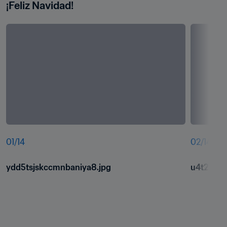
¡Feliz Navidad!
01
/
14
02
/
14
ydd5tsjskccmnbaniya8.jpg
u4t2yfqp