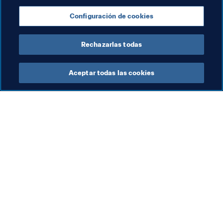
estas personas", explica Phil Alexander, secretario 
general del Crystal Palace.
Configuración de cookies
Rechazarlas todas
Aceptar todas las cookies
La labor de la FIFA
Visite también
Legal
Todos los temas y las 
noticias relacionadas con 
Sistema de traspasos
FIFA
Fútbol femenino
Reportes y documentos
Promoción del fútbol
Fundación FIFA
Innovación
FIFA Museum