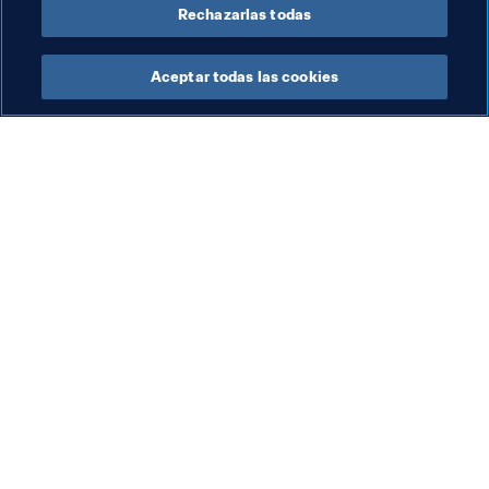
Rechazarlas todas
Aceptar todas las cookies
La labor de la FIFA
Visite también
Legal
Todos los temas y las 
noticias relacionadas con 
Sistema de traspasos
FIFA
Fútbol femenino
Reportes y documentos
Promoción del fútbol
Fundación FIFA
Innovación
FIFA Museum
Desarrollo del talento
Trabaja con nosotros
Organización de los 
torneos