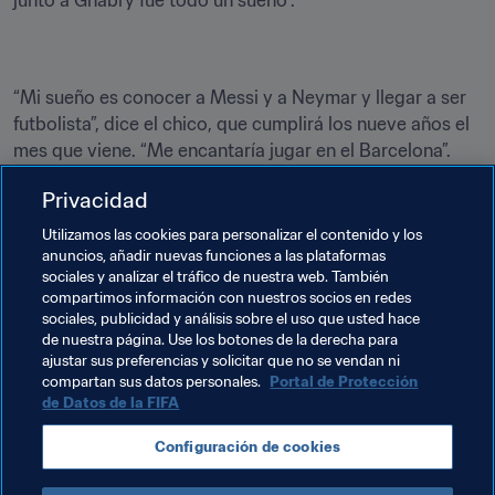
junto a Gnabry fue todo un sueño”.
“Mi sueño es conocer a Messi y a Neymar y llegar a ser 
futbolista”, dice el chico, que cumplirá los nueve años el 
mes que viene. “Me encantaría jugar en el Barcelona”.
“Ya he coincidido con Falcão, fue muy simpático”, afirma. 
Privacidad
“Yo me inspiro en Falcão y en Messi”.
Utilizamos las cookies para personalizar el contenido y los
anuncios, añadir nuevas funciones a las plataformas
“Nunca me he sentido intimidado por jugar contra niños 
sociales y analizar el tráfico de nuestra web. También
más grandes que yo”, señala. “Messi lo hace”.
compartimos información con nuestros socios en redes
sociales, publicidad y análisis sobre el uso que usted hace
de nuestra página. Use los botones de la derecha para
ajustar sus preferencias y solicitar que no se vendan ni
compartan sus datos personales.
Portal de Protección
de Datos de la FIFA
Temas relacionados
Configuración de cookies
Brazil
Alemania