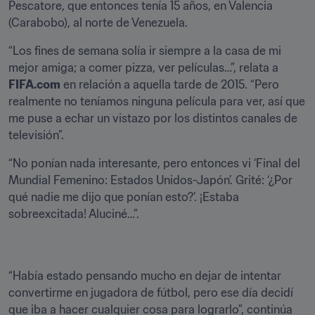
Pescatore, que entonces tenía 15 años, en Valencia 
(Carabobo), al norte de Venezuela.
“Los fines de semana solía ir siempre a la casa de mi 
mejor amiga; a comer pizza, ver películas…”, relata a 
FIFA.com
 en relación a aquella tarde de 2015. “Pero 
realmente no teníamos ninguna película para ver, así que 
me puse a echar un vistazo por los distintos canales de 
televisión”.
“No ponían nada interesante, pero entonces vi ‘Final del 
Mundial Femenino: Estados Unidos-Japón’. Grité: ‘¿Por 
qué nadie me dijo que ponían esto?’. ¡Estaba 
sobreexcitada! Aluciné…”.
“Había estado pensando mucho en dejar de intentar 
convertirme en jugadora de fútbol, pero ese día decidí 
que iba a hacer cualquier cosa para lograrlo”, continúa 