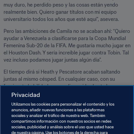
muy duro, he perdido peso y las cosas están yendo 
realmente bien. Quiero ganar títulos con mi equipo 
universitario todos los años que esté aquí”, asevera.
Pero las ambiciones de Camila no se acaban ahí: “Quiero 
ayudar a Venezuela a clasificarse para la Copa Mundial 
Femenina Sub-20 de la FIFA. Me gustaría mucho jugar en 
el Houston Dash. Y sería increíble jugar contra Tobin. Tal 
vez incluso podamos jugar juntas algún día”.
El tiempo dirá si Heath y Pescatore acaban saltando 
juntas al mismo césped. En cualquier caso, con su 
fascinante habilidad, sus medias caídas hasta los 
tobillos y el número 17 a su espalda –“Le supliqué al 
Privacidad
entrenador que me dejase llevar ese número”–, Camila 
Utilizamos las cookies para personalizar el contenido y los
garantiza que llevará un poco de Tobin Heath a cada 
anuncios, añadir nuevas funciones a las plataformas
estadio que pise.
sociales y analizar el tráfico de nuestra web. También
compartimos información con nuestros socios en redes
sociales, publicidad y análisis sobre el uso que usted hace
de nuestra página. Use los botones de la derecha para