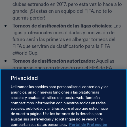
clubes estrenado en 2017, pero esta vez lo hace a lo 
grande. ¡Si estás en un equipo del FIFA, no te lo 
querrás perder!
Torneos de clasificación de las ligas oficiales
: Las 
ligas profesionales consolidadas y con visión de 
futuro serán las primeras en albergar torneos del 
FIFA que servirán de clasificatorio para la FIFA 
eWorld Cup.
Torneos de clasificación autorizados:
 Aquellas 
organizaciones con devoción por el FIFA de EA 
SPORTS pondrán en marcha clasificatorios in situ en 
Privacidad
todo el mundo, ¡desde Abu Dabi hasta Zagreb!
Utilizamos las cookies para personalizar el contenido y los
anuncios, añadir nuevas funciones a las plataformas
La FIFA eWorld Cup (agosto de 2018)
sociales y analizar el tráfico de nuestra web. También
compartimos información con nuestros socios en redes
Es la joya de la corona, el evento principal. El lugar 
sociales, publicidad y análisis sobre el uso que usted hace
donde empieza todo y se lanzan las carreras de algunos. 
de nuestra página. Use los botones de la derecha para
ajustar sus preferencias y solicitar que no se vendan ni
La Gran Final de la FIFA eWorld Cup será un homenaje al 
compartan sus datos personales.
Portal de Protección