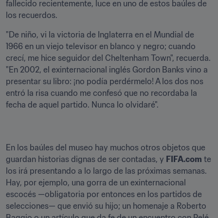
fallecido recientemente, luce en uno de estos baúles de 
los recuerdos.
"De niño, vi la victoria de Inglaterra en el Mundial de 
1966 en un viejo televisor en blanco y negro; cuando 
crecí, me hice seguidor del Cheltenham Town", recuerda. 
"En 2002, el exinternacional inglés Gordon Banks vino a 
presentar su libro: ¡no podía perdérmelo! A los dos nos 
entró la risa cuando me confesó que no recordaba la 
fecha de aquel partido. Nunca lo olvidaré".
En los baúles del museo hay muchos otros objetos que 
guardan historias dignas de ser contadas, y 
FIFA.com
 te 
los irá presentando a lo largo de las próximas semanas. 
Hay, por ejemplo, una gorra de un exinternacional 
escocés —obligatoria por entonces en los partidos de 
selecciones— que envió su hijo; un homenaje a Roberto 
Baggio o un artículo que da fe de un encuentro con Pelé.