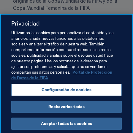
originales de la Copa Mundial de la FIFA y de la 
Copa Mundial Femenina de la FIFA
¿Cuándo puedo visitarlo?
 De martes a jueves, entre 
Privacidad
las 10:00 y las 19:00. De viernes a domingo, entre 
las 10:00 y las 18:00
Utilizamos las cookies para personalizar el contenido y los
anuncios, añadir nuevas funciones a las plataformas
¿Algún secreto?
 La biblioteca alberga más de 
sociales y analizar el tráfico de nuestra web. También
7.000 libros relacionados con el fútbol que también 
compartimos información con nuestros socios en redes
pueden consultarse para trabajos científicos
sociales, publicidad y análisis sobre el uso que usted hace
de nuestra página. Use los botones de la derecha para
Grupos escolares:
 Tienen entrada gratuita desde el 
ajustar sus preferencias y solicitar que no se vendan ni
1 de enero de 2019. Se requiere concertar cita previa
compartan sus datos personales.
Portal de Protección
Página web:
http://es.fifamuseum.com/
de Datos de la FIFA
Redes sociales:
Facebook
, 
Twitter
, 
Instagram
Configuración de cookies
Rechazarlas todas
Aceptar todas las cookies