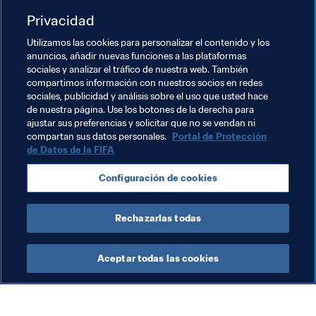
preferencias. "Esperamos que ganen el Premio a la 
Afición de la FIFA, son una gente encantadora".
Privacidad
Utilizamos las cookies para personalizar el contenido y los
El Premio a la Afición de la FIFA lo eligen por votación 
anuncios, añadir nuevas funciones a las plataformas
los usuarios de 
FIFA.com
. Escoge tu favorito aquí. El 
sociales y analizar el tráfico de nuestra web. También
ganador se dará a conocer el 9 de enero en Zúrich en la 
compartimos información con nuestros socios en redes
ceremonia de entrega de los galardones The Best FIFA 
sociales, publicidad y análisis sobre el uso que usted hace
de nuestra página. Use los botones de la derecha para
Football Awards.
ajustar sus preferencias y solicitar que no se vendan ni
compartan sus datos personales.
Portal de Protección
de Datos de la FIFA
Temas relacionados
Configuración de cookies
Netherlands
UEFA
Rechazarlas todas
Aceptar todas las cookies