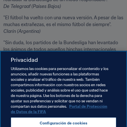
De Telegraaf (Países Bajos)
"El fútbol ha vuelto con una nueva versión. A pesar de las 
Clarín (Argentina)
"Sin duda, los partidos de la Bundesliga han levantado 
los ánimos de todos aquellos hinchas internacionales 
que la vieron por televisión y que estaban ansiosos por 
Privacidad
ver un gran campeonato. De hecho, la Bundesliga es la 
Utilizamos las cookies para personalizar el contenido y los
primera gran liga europea en reanudar su actividad, y tal 
anuncios, añadir nuevas funciones a las plataformas
vez sea un modelo a seguir en algunos aspectos sobre 
sociales y analizar el tráfico de nuestra web. También
cómo deben proceder las competiciones deportivas 
compartimos información con nuestros socios en redes
sociales, publicidad y análisis sobre el uso que usted hace
de nuestra página. Use los botones de la derecha para
CNN
(EEUU)
ajustar sus preferencias y solicitar que no se vendan ni
compartan sus datos personales.
Portal de Protección
de Datos de la FIFA
Temas relacionados
Configuración de cookies