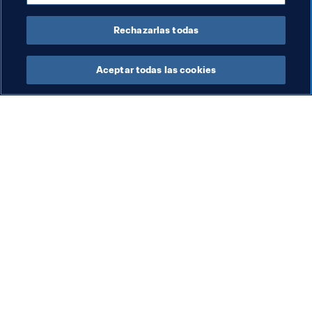
Alemania
Rechazarlas todas
Aceptar todas las cookies
La labor de la FIFA
Visite también
Legal
Todos los temas y las 
noticias relacionadas con 
Sistema de traspasos
FIFA
Fútbol femenino
Reportes y documentos
Promoción del fútbol
Fundación FIFA
Innovación
FIFA Museum
Desarrollo del talento
Trabaja con nosotros
Organización de los 