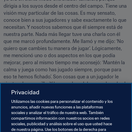
dirigía a los suyos desde el centro del campo. Tiene una 
visión muy particular de las cosas. Es muy sensato, 
conoce bien a sus jugadores y sabe exactamente lo que 
necesitan. Y nosotros sabemos que él siempre está de 
nuestra parte. Nada más llegar tuve una charla con él 
que me marcó profundamente. Me llamó y me dijo: ‘No 
quiero que cambies tu manera de jugar’. Lógicamente, 
me mencionó uno o dos aspectos en los que podía 
mejorar, pero al mismo tiempo me aconsejó: ‘Mantén la 
calma y juega como has jugado siempre, porque para 
eso te hemos fichado’. Son cosas que a un jugador le 
sientan de maravilla. Y hoy por hoy debo agradecerle el 
hecho de seguir progresando como futbolista".
Privacidad
Dani Alves (Brasil, FC Barcelona), en declaraciones a 
Utilizamos las cookies para personalizar el contenido y los
FIFA.com
anuncios, añadir nuevas funciones a las plataformas
sociales y analizar el tráfico de nuestra web. También
"Admiro mucho a Guardiola y es un técnico con el que 
compartimos información con nuestros socios en redes
me gustaría trabajar". 
Neymar (Brasil, FC Barcelona), en 
sociales, publicidad y análisis sobre el uso que usted hace
de nuestra página. Use los botones de la derecha para
una entrevista a
 Red Bull