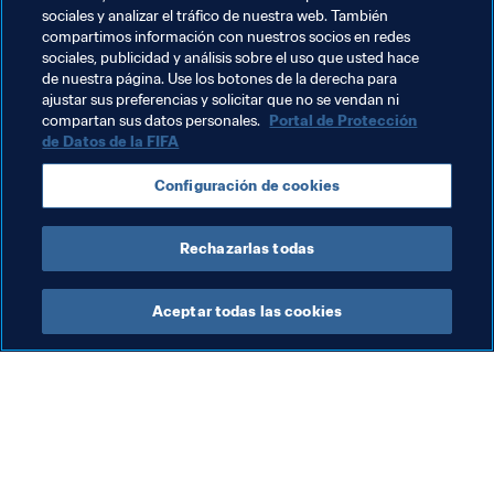
fue de 3-2 para Italia]
. Fue una chilena con la izquierda, 
sociales y analizar el tráfico de nuestra web. También
algo excepcional para mí y muy bonito.
compartimos información con nuestros socios en redes
sociales, publicidad y análisis sobre el uso que usted hace
de nuestra página. Use los botones de la derecha para
ajustar sus preferencias y solicitar que no se vendan ni
compartan sus datos personales.
Portal de Protección
de Datos de la FIFA
Temas relacionados
Configuración de cookies
Italy
Rechazarlas todas
Aceptar todas las cookies
La labor de la FIFA
Visite también
Legal
Todos los temas y las 