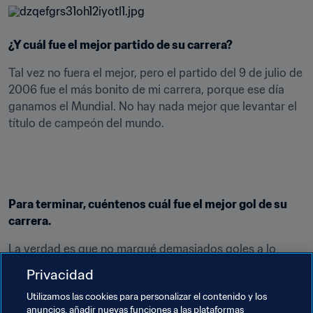
¿Y cuál fue el mejor partido de su carrera?
Tal vez no fuera el mejor, pero el partido del 9 de julio de 
2006 fue el más bonito de mi carrera, porque ese día 
ganamos el Mundial. No hay nada mejor que levantar el 
título de campeón del mundo.
Para terminar, cuéntenos cuál fue el mejor gol de su 
carrera.
La verdad es que no marqué demasiados goles a lo 
largo de mi carrera, pero el mejor llegó en los Juegos 
Privacidad
Olímpicos de Grecia 2004 contra Japón 
[ndlr: De Rossi 
Utilizamos las cookies para personalizar el contenido y los
adelantó a los suyos en el minuto tres. El resultado final 
anuncios, añadir nuevas funciones a las plataformas