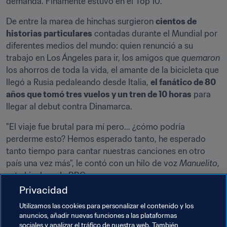
demanda. Finamente estuvo en el Top 10.
De entre la marea de hinchas surgieron 
cientos de 
historias particulares
 contadas durante el Mundial por 
diferentes medios del mundo: quien renunció a su 
trabajo en Los Ángeles para ir, los amigos que 
quemaron
los ahorros de toda la vida, el amante de la bicicleta que 
llegó a Rusia pedaleando desde Italia, 
el fanático de 80 
años que tomó tres vuelos y un tren de 10 horas
 para 
llegar al debut contra Dinamarca.
"El viaje fue brutal para mí pero... ¿cómo podría 
perderme esto? Hemos esperado tanto, he esperado 
tanto tiempo para cantar nuestras canciones en otro 
país una vez más", le contó con un hilo de voz 
Manuelito
, 
este hincha, a la BBC.
Privacidad
Muchos desde Perú, la mayoría desde otros países del 
Utilizamos las cookies para personalizar el contenido y los
mundo donde viven su diáspora particular, los hinchas 
anuncios, añadir nuevas funciones a las plataformas
de la 
Blanquirroja
 coparon y enamoraron Rusia. ¿Podrán 
sociales y analizar el tráfico de nuestra web. También