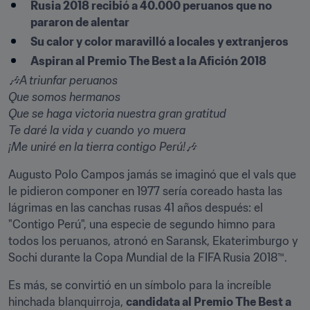
Rusia 2018 recibió a 40.000 peruanos que no 
pararon de alentar
Su calor y color maravilló a locales y extranjeros
Aspiran al Premio The Best a la Afición 2018
🎶A triunfar peruanos

Que somos hermanos

Que se haga victoria nuestra gran gratitud

Te daré la vida y cuando yo muera

¡Me uniré en la tierra contigo Perú!🎶
Augusto Polo Campos jamás se imaginó que el vals que 
le pidieron componer en 1977 sería coreado hasta las 
lágrimas en las canchas rusas 41 años después: el 
"Contigo Perú", una especie de segundo himno para 
todos los peruanos, atronó en Saransk, Ekaterimburgo y 
Sochi durante la Copa Mundial de la FIFA Rusia 2018™.
Es más, se convirtió en un símbolo para la increíble 
hinchada blanquirroja, 
candidata al Premio The Best a 