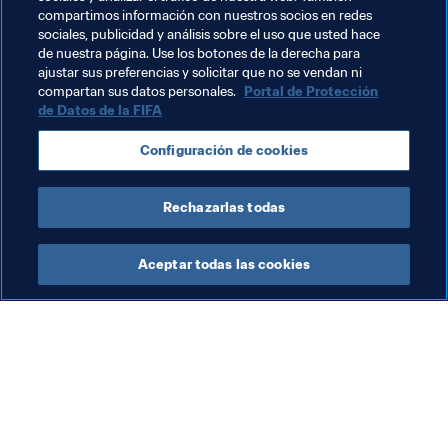
repetir el 24 de septiembre en Londres?
compartimos información con nuestros socios en redes
sociales, publicidad y análisis sobre el uso que usted hace
de nuestra página. Use los botones de la derecha para
ajustar sus preferencias y solicitar que no se vendan ni
compartan sus datos personales.
Portal de Protección
de Datos de la FIFA
Temas relacionados
Configuración de cookies
Peru
Rechazarlas todas
Aceptar todas las cookies
La labor de la FIFA
Visite también
Legal
Todos los temas y las 
noticias relacionadas con 