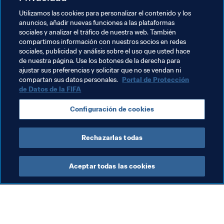
Utilizamos las cookies para personalizar el contenido y los
“Ya he utilizado muchos adjetivos para describir el juego 
anuncios, añadir nuevas funciones a las plataformas
de Ronaldo. Lo entrené en 2003 y ya entonces se veía 
sociales y analizar el tráfico de nuestra web. También
que iba a llegar muy lejos. Es un genio. Igual que hay 
compartimos información con nuestros socios en redes
sociales, publicidad y análisis sobre el uso que usted hace
pinturas y esculturas geniales, en este caso estamos 
de nuestra página. Use los botones de la derecha para
ante un genio del fútbol”, declaró el seleccionador 
ajustar sus preferencias y solicitar que no se vendan ni
portugués Fernando Santos.
compartan sus datos personales.
Portal de Protección
de Datos de la FIFA
Configuración de cookies
Rechazarlas todas
Aceptar todas las cookies